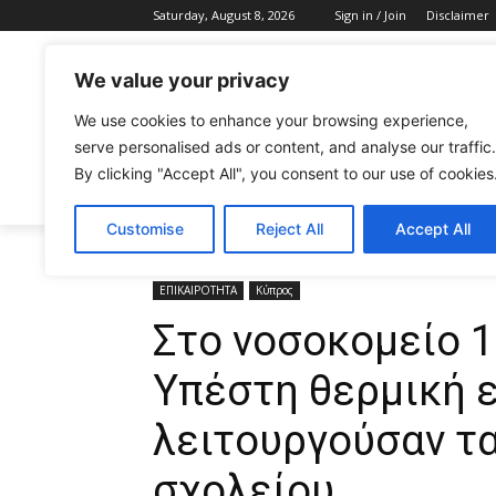
Saturday, August 8, 2026
Sign in / Join
Disclaimer
We value your privacy
We use cookies to enhance your browsing experience,
serve personalised ads or content, and analyse our traffic.
By clicking "Accept All", you consent to our use of cookies
CELEBRITIES
FASHION & BEAUTY
Customise
Reject All
Accept All
Home
ΕΠΙΚΑΙΡΟΤΗΤΑ
Στο νοσοκομείο 11χρονη μαθ
ΕΠΙΚΑΙΡΟΤΗΤΑ
Κύπρος
Στο νοσοκομείο 
Υπέστη θερμική 
λειτουργούσαν τα
σχολείου