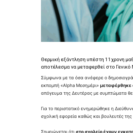
Θ
ερμική εξάντληση υπέστη 11
χρονη μα
αποτέλεσμα να μεταφερθεί
στο Γενικό
Σύμφωνα με τα όσα ανέφερε ο δημοσιογρ
εκπ
ομ
πή
«Alpha
Μεσημέρι
»
μεταφέρθηκε α
απόγευμα της Δευτέρας με συμπτώματα θε
Για το περιστατικό ενημερώθηκε η Διεύθυνσ
σχολική εφορεία καθώς και βουλευτές της 
Σημειώνεται ότι
στο σχολείο έχουν εγκατ