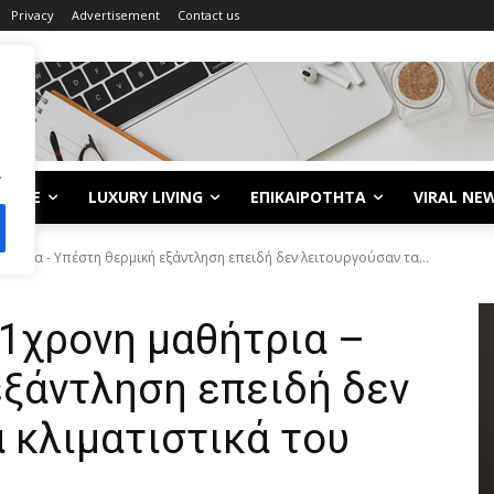
Privacy
Advertisement
Contact us
.
LIFE
LUXURY LIVING
ΕΠΙΚΑΙΡΟΤΗΤΑ
VIRAL NE
ήτρια - Υπέστη θερμική εξάντληση επειδή δεν λειτουργούσαν τα...
11χρονη μαθήτρια –
εξάντληση επειδή δεν
 κλιματιστικά του