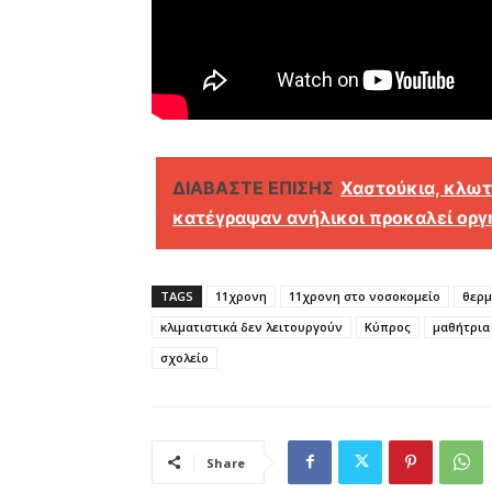
ΔΙΑΒΑΣΤΕ ΕΠΙΣΗΣ
Χαστούκια, κλωτ
κατέγραψαν ανήλικοι προκαλεί οργ
TAGS
11χρονη
11χρονη στο νοσοκομείο
θερμ
κλιματιστικά δεν λειτουργούν
Κύπρος
μαθήτρια
σχολείο
Share