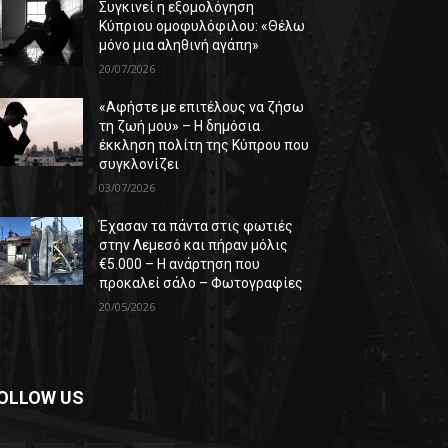
Συγκινεί η εξομολόγηση
Κύπριου ομοφυλόφιλου: «Θέλω
μόνο μια αληθινή αγάπη»
20/07/2026
«Αφήστε με επιτέλους να ζήσω
τη ζωή μου» – Η δημόσια
έκκληση πολίτη της Κύπρου που
συγκλονίζει
03/07/2026
Έχασαν τα πάντα στις φωτιές
στην Λεμεσό και πήραν μόλις
€5.000 – Η ανάρτηση που
προκαλεί σάλο – Φωτογραφίες
20/05/2026
OLLOW US