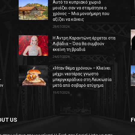
Αυτό το κυπριακό χωριό
μοιάζει σαν να σταμάτησε ο
χρόνος – Μια μονοήμερη που
αξίζει να κάνεις
28/07/2026
Η Άντρη Καραντώνη έρχεται στα
ε
Λιβάδια – Όσα θα συμβούν
εκείνη τη βραδιά
24/07/2026
«Ήταν θέμα χρόνου» – Κλείνει
μέχρι νεοτέρας γνωστό
–
μπεργκεράδικο στη Λευκωσία
ών
μετά από σοβαρό ατύχημα
19/07/2026
OUT US
F