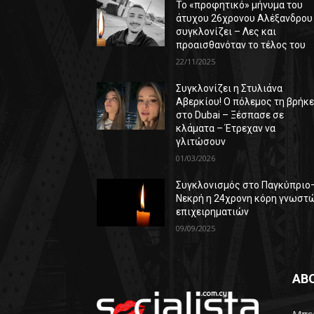
Το «προφητικό» μήνυμα του
άτυχου 26χρονου Αλέξανδρου
συγκλονίζει – Λες και
προαισθανόταν το τέλος του
22/11/2025
Συγκλονίζει η Στυλιάνα
Αβερκίου! Ο πόλεμος τη βρήκ
στο Dubai – Ξέσπασε σε
κλάματα – Έτρεχαν να
γλιτώσουν
01/03/2026
Συγκλονισμός στο Παγκύπριο
Νεκρή η 24χρονη κόρη γνωστ
επιχειρηματιών
09/09/2025
AB