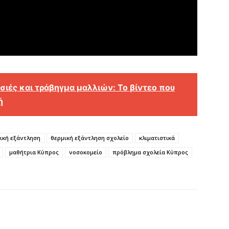
σιές και τράβηγμα μαλλιών: Το βίντεο που
ή
ική εξάντληση
θερμική εξάντληση σχολείο
κλιματιστικά
μαθήτρια Κύπρος
νοσοκομείο
πρόβλημα σχολεία Κύπρος