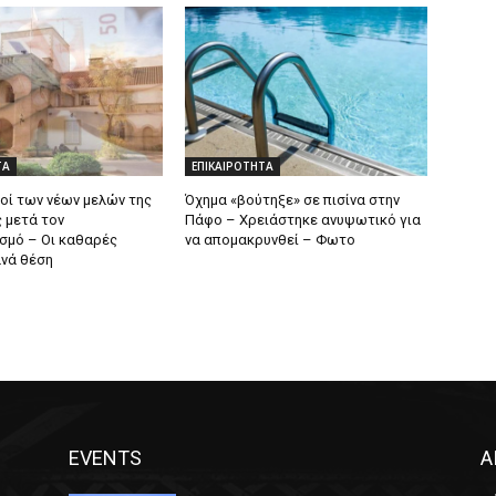
ΤΑ
ΕΠΙΚΑΙΡΟΤΗΤΑ
θοί των νέων μελών της
Όχημα «βούτηξε» σε πισίνα στην
 μετά τον
Πάφο – Χρειάστηκε ανυψωτικό για
σμό – Οι καθαρές
να απομακρυνθεί – Φωτο
νά θέση
EVENTS
Α