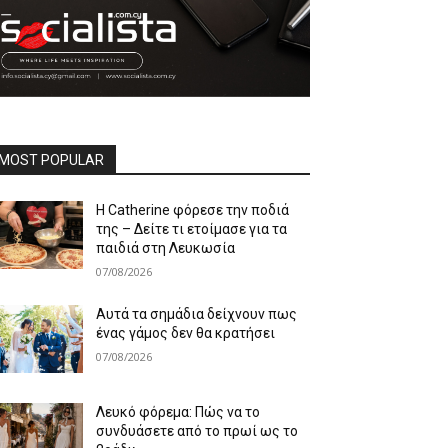
MOST POPULAR
Η Catherine φόρεσε την ποδιά
της – Δείτε τι ετοίμασε για τα
παιδιά στη Λευκωσία
07/08/2026
Αυτά τα σημάδια δείχνουν πως
ένας γάμος δεν θα κρατήσει
07/08/2026
Λευκό φόρεμα: Πώς να το
συνδυάσετε από το πρωί ως το