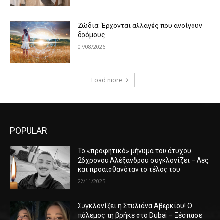
Ζώδια: Έρχονται αλλαγές που ανοίγουν
δρόμους
07/08/2026
Load more
POPULAR
Το «προφητικό» μήνυμα του άτυχου
26χρονου Αλέξανδρου συγκλονίζει – Λες
και προαισθανόταν το τέλος του
22/11/2025
Συγκλονίζει η Στυλιάνα Αβερκίου! Ο
πόλεμος τη βρήκε στο Dubai – Ξέσπασε