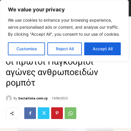
We value your privacy
We use cookies to enhance your browsing experience,
Home
VIRAL NEWS
Βίντεο: Ξεκίνησαν στην Κίνα οι πρώτοι
serve personalised ads or content, and analyse our traffic.
Παγκόσμιοι αγώνες ανθρωποειδών ρομπότ
By clicking "Accept All", you consent to our use of cookies.
VIRAL NEWS
Βίντεο: Ξεκίνησαν στην Κίνα
Customise
Reject All
Accept All
οι πρώτοι Παγκόσμιοι
αγώνες ανθρωποειδών
ρομπότ
By
Socialista.com.cy
15/08/2025