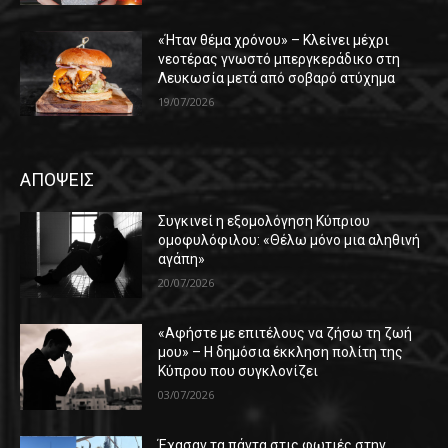
«Ήταν θέμα χρόνου» – Κλείνει μέχρι
νεοτέρας γνωστό μπεργκεράδικο στη
Λευκωσία μετά από σοβαρό ατύχημα
19/07/2026
ΑΠΟΨΕΙΣ
Συγκινεί η εξομολόγηση Κύπριου
ομοφυλόφιλου: «Θέλω μόνο μια αληθινή
αγάπη»
20/07/2026
«Αφήστε με επιτέλους να ζήσω τη ζωή
μου» – Η δημόσια έκκληση πολίτη της
Κύπρου που συγκλονίζει
03/07/2026
Έχασαν τα πάντα στις φωτιές στην