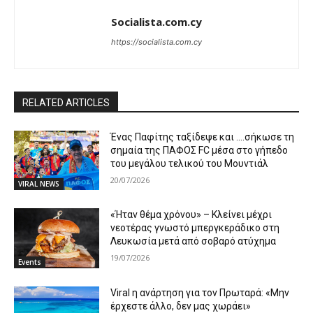
Socialista.com.cy
https://socialista.com.cy
RELATED ARTICLES
Ένας Παφίτης ταξίδεψε και ….σήκωσε τη
σημαία της ΠΑΦΟΣ FC μέσα στο γήπεδο
του μεγάλου τελικού του Μουντιάλ
20/07/2026
VIRAL NEWS
«Ήταν θέμα χρόνου» – Κλείνει μέχρι
νεοτέρας γνωστό μπεργκεράδικο στη
Λευκωσία μετά από σοβαρό ατύχημα
19/07/2026
Events
Viral η ανάρτηση για τον Πρωταρά: «Μην
έρχεστε άλλο, δεν μας χωράει»