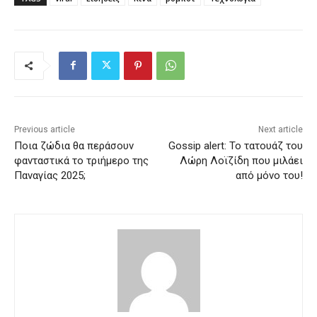
Previous article
Next article
Ποια ζώδια θα περάσουν
Gossip alert: Το τατουάζ του
φανταστικά το τριήμερο της
Λώρη Λοϊζίδη που μιλάει
Παναγίας 2025;
από μόνο του!