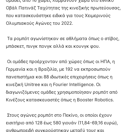
ομάδες από 16 χώρες λαμβάνουν χώρα στο Εθνικό
Οβάλ Πατινάζ Ταχύτητας της κινεζικής πρωτεύουσας,
που κατασκευάστηκε ειδικά για τους Χειμερινούς
Ολυμπιακούς Αγώνες του 2022.
Τα ρομπότ αγωνίστηκαν σε αθλήματα όπως ο στίβος,
μπάσκετ, πινγκ πονγκ αλλά και κουνγκ φου.
Οι ομάδες προέρχονταν από χώρες όπως οι ΗΠΑ, η
Γερμανία και η Βραζιλία, με 192 να εκπροσωπούν
πανεπιστήμια και 88 ιδιωτικές επιχειρήσεις όπως η
κινεζική Unitree και η Fourier Intelligence. Οι
διαγωνιζόμενες ομάδες χρησιμοποίησαν ρομπότ από
Κινέζους κατασκευαστές όπως η Booster Robotics.
Στους αγώνες ρομπότ στο Πεκίνο, οι οποίοι έχουν
εισιτήριο από 128 έως 580 γιουάν (11,84-69,16 ευρώ),
ανθρωποειδή συγκρούστηκαν μεταξύ τους και