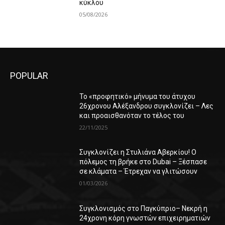
κύκλου
05/08/2026
POPULAR
Το «προφητικό» μήνυμα του άτυχου
26χρονου Αλέξανδρου συγκλονίζει – Λες
και προαισθανόταν το τέλος του
22/11/2025
Συγκλονίζει η Στυλιάνα Αβερκίου! Ο
πόλεμος τη βρήκε στο Dubai – Ξέσπασε
σε κλάματα – Έτρεχαν να γλιτώσουν
01/03/2026
Συγκλονισμός στο Παγκύπριο– Νεκρή η
24χρονη κόρη γνωστών επιχειρηματιών