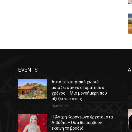
EVENTS
Α
Αυτό το κυπριακό χωριό
μοιάζει σαν να σταμάτησε ο
χρόνος – Μια μονοήμερη που
αξίζει να κάνεις
28/07/2026
Η Άντρη Καραντώνη έρχεται στα
ε
Λιβάδια – Όσα θα συμβούν
εκείνη τη βραδιά