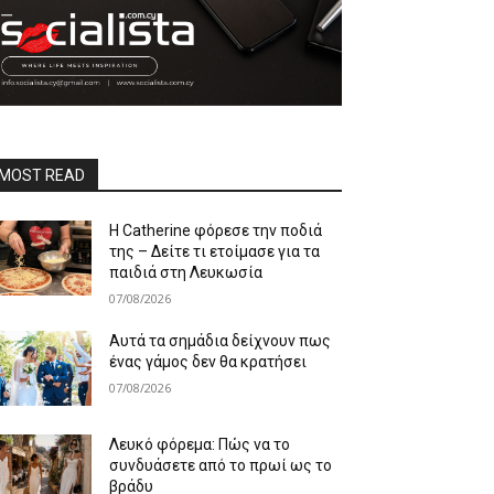
MOST READ
Η Catherine φόρεσε την ποδιά
της – Δείτε τι ετοίμασε για τα
παιδιά στη Λευκωσία
07/08/2026
Αυτά τα σημάδια δείχνουν πως
ένας γάμος δεν θα κρατήσει
07/08/2026
Λευκό φόρεμα: Πώς να το
συνδυάσετε από το πρωί ως το
βράδυ