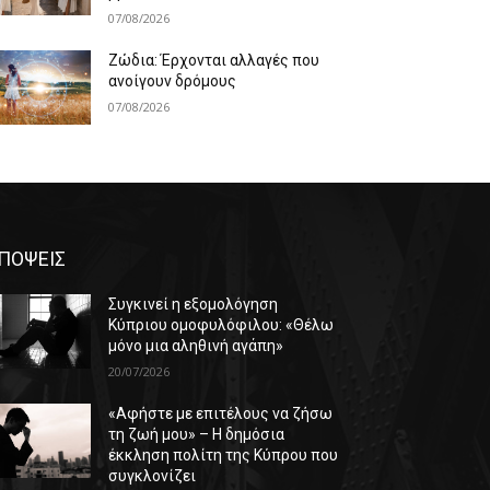
07/08/2026
Ζώδια: Έρχονται αλλαγές που
ανοίγουν δρόμους
07/08/2026
ΠΟΨΕΙΣ
Συγκινεί η εξομολόγηση
Κύπριου ομοφυλόφιλου: «Θέλω
μόνο μια αληθινή αγάπη»
20/07/2026
«Αφήστε με επιτέλους να ζήσω
τη ζωή μου» – Η δημόσια
έκκληση πολίτη της Κύπρου που
συγκλονίζει