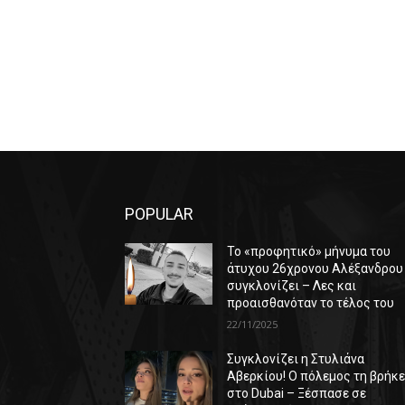
POPULAR
Το «προφητικό» μήνυμα του
άτυχου 26χρονου Αλέξανδρου
συγκλονίζει – Λες και
προαισθανόταν το τέλος του
22/11/2025
Συγκλονίζει η Στυλιάνα
Αβερκίου! Ο πόλεμος τη βρήκ
στο Dubai – Ξέσπασε σε