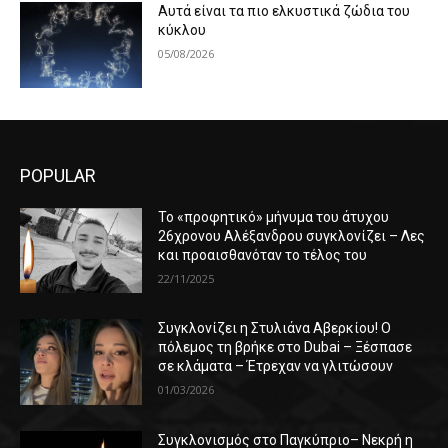
Αυτά είναι τα πιο ελκυστικά ζώδια του
κύκλου
05/08/2026
POPULAR
Το «προφητικό» μήνυμα του άτυχου
26χρονου Αλέξανδρου συγκλονίζει – Λες
και προαισθανόταν το τέλος του
22/11/2025
Συγκλονίζει η Στυλιάνα Αβερκίου! Ο
πόλεμος τη βρήκε στο Dubai – Ξέσπασε
σε κλάματα – Έτρεχαν να γλιτώσουν
01/03/2026
Συγκλονισμός στο Παγκύπριο– Νεκρή η