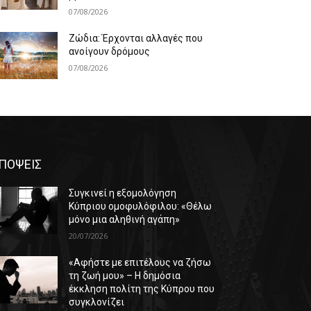
07/08/2026
Ζώδια: Έρχονται αλλαγές που
ανοίγουν δρόμους
07/08/2026
ΠΟΨΕΙΣ
Συγκινεί η εξομολόγηση
Κύπριου ομοφυλόφιλου: «Θέλω
μόνο μια αληθινή αγάπη»
20/07/2026
«Αφήστε με επιτέλους να ζήσω
τη ζωή μου» – Η δημόσια
έκκληση πολίτη της Κύπρου που
συγκλονίζει