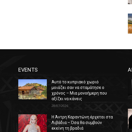
EVENTS
Α
Αυτό το κυπριακό χωριό
μοιάζει σαν να σταμάτησε ο
χρόνος – Μια μονοήμερη που
αξίζει να κάνεις
28/07/2026
Η Άντρη Καραντώνη έρχεται στα
ε
Λιβάδια – Όσα θα συμβούν
εκείνη τη βραδιά