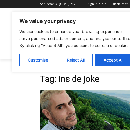
Saturday, August 8, 2026
Sign in / Join
Disclaimer
We value your privacy
We use cookies to enhance your browsing experience,
serve personalised ads or content, and analyse our traffic.
By clicking "Accept All", you consent to our use of cookies
CELEBRITIES
FASHION & BEAUTY
Customise
Reject All
Accept All
Tags
Inside joke
Tag:
inside joke