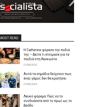
MOST READ
Η Catherine φόρεσε την ποδιά
της – Δείτε τι ετοίμασε για τα
παιδιά στη Λευκωσία
07/08/2026
Αυτά τα σημάδια δείχνουν πως
ένας γάμος δεν θα κρατήσει
07/08/2026
Λευκό φόρεμα: Πώς να το
συνδυάσετε από το πρωί ως το
βράδυ