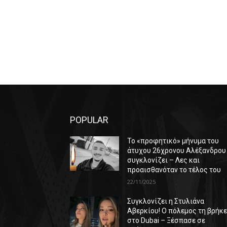
POPULAR
Το «προφητικό» μήνυμα του
άτυχου 26χρονου Αλέξανδρου
συγκλονίζει – Λες και
προαισθανόταν το τέλος του
22/11/2025
Συγκλονίζει η Στυλιάνα
Αβερκίου! Ο πόλεμος τη βρήκ
στο Dubai – Ξέσπασε σε