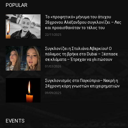
POPULAR
Το «προφητικό» μήνυμα του άτυχου
26χρονου Αλέξανδρου συγκλονίζει – Λες
και προαισθανόταν το τέλος του
22/11/2025
Συγκλονίζει η Στυλιάνα Αβερκίου! Ο
πόλεμος τη βρήκε στο Dubai – Ξέσπασε
σε κλάματα – Έτρεχαν να γλιτώσουν
01/03/2026
Συγκλονισμός στο Παγκύπριο– Νεκρή η
24χρονη κόρη γνωστών επιχειρηματιών
09/09/2025
EVENTS