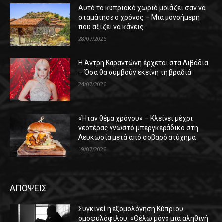
Αυτό το κυπριακό χωριό μοιάζει σαν να
σταμάτησε ο χρόνος – Μια μονοήμερη
που αξίζει να κάνεις
28/07/2026
Η Άντρη Καραντώνη έρχεται στα Λιβάδια
– Όσα θα συμβούν εκείνη τη βραδιά
24/07/2026
«Ήταν θέμα χρόνου» – Κλείνει μέχρι
νεοτέρας γνωστό μπεργκεράδικο στη
Λευκωσία μετά από σοβαρό ατύχημα
19/07/2026
ΑΠΟΨΕΙΣ
Συγκινεί η εξομολόγηση Κύπριου
ομοφυλόφιλου: «Θέλω μόνο μια αληθινή