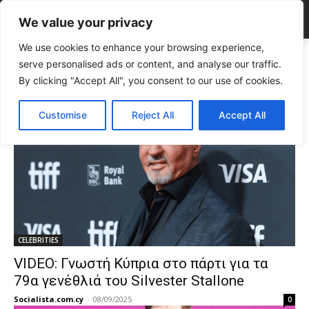
We value your privacy
We use cookies to enhance your browsing experience,
Tags
Hollywood
serve personalised ads or content, and analyse our traffic.
Tag:
Hollywood
By clicking "Accept All", you consent to our use of cookies.
Customise
Reject All
Accept All
CELEBRITIES
VIDEO: Γνωστή Κύπρια στο πάρτι για τα
79α γενέθλιά του Silvester Stallone
Socialista.com.cy
-
08/09/2025
0