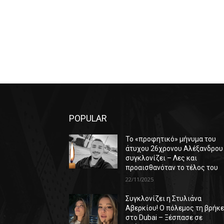
POPULAR
Το «προφητικό» μήνυμα του
άτυχου 26χρονου Αλέξανδρου
συγκλονίζει – Λες και
προαισθανόταν το τέλος του
22/11/2025
Συγκλονίζει η Στυλιάνα
Αβερκίου! Ο πόλεμος τη βρήκ
στο Dubai – Ξέσπασε σε