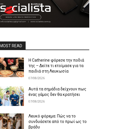
MOST READ
Η Catherine φόρεσε την ποδιά
της – Δείτε τι ετοίμασε για τα
παιδιά στη Λευκωσία
07/08/2026
Αυτά τα σημάδια δείχνουν πως
ένας γάμος δεν θα κρατήσει
07/08/2026
Λευκό φόρεμα: Πώς να το
συνδυάσετε από το πρωί ως το
βράδυ