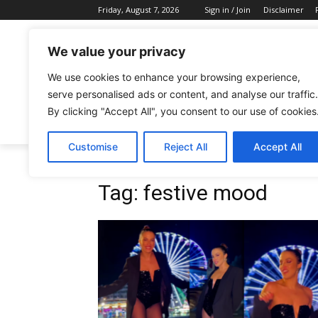
Friday, August 7, 2026
Sign in / Join
Disclaimer
We value your privacy
We use cookies to enhance your browsing experience,
serve personalised ads or content, and analyse our traffic.
By clicking "Accept All", you consent to our use of cookies
CELEBRITIES
FASHION & BEAUTY
Customise
Reject All
Accept All
Tags
Festive mood
Tag:
festive mood