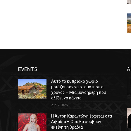
EVENTS
Α
Αυτό το κυπριακό χωριό
μοιάζει σαν να σταμάτησε ο
χρόνος – Μια μονοήμερη που
αξίζει να κάνεις
28/07/2026
Η Άντρη Καραντώνη έρχεται στα
ε
Λιβάδια – Όσα θα συμβούν
εκείνη τη βραδιά