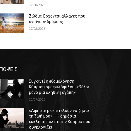
07/08/2026
Ζώδια: Έρχονται αλλαγές που
ανοίγουν δρόμους
07/08/2026
ΠΟΨΕΙΣ
Συγκινεί η εξομολόγηση
Κύπριου ομοφυλόφιλου: «Θέλω
μόνο μια αληθινή αγάπη»
20/07/2026
«Αφήστε με επιτέλους να ζήσω
τη ζωή μου» – Η δημόσια
έκκληση πολίτη της Κύπρου που
συγκλονίζει