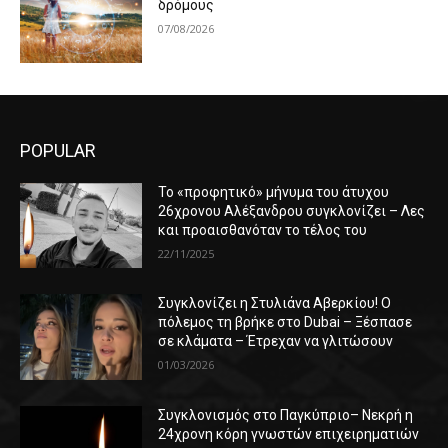
δρόμους
07/08/2026
POPULAR
Το «προφητικό» μήνυμα του άτυχου
26χρονου Αλέξανδρου συγκλονίζει – Λες
και προαισθανόταν το τέλος του
22/11/2025
Συγκλονίζει η Στυλιάνα Αβερκίου! Ο
πόλεμος τη βρήκε στο Dubai – Ξέσπασε
σε κλάματα – Έτρεχαν να γλιτώσουν
01/03/2026
Συγκλονισμός στο Παγκύπριο– Νεκρή η
24χρονη κόρη γνωστών επιχειρηματιών