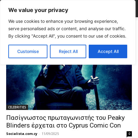
We value your privacy
We use cookies to enhance your browsing experience,
Tags
Fans Peaky Blinders
serve personalised ads or content, and analyse our traffic.
Tag:
fans Peaky Blinders
By clicking "Accept All", you consent to our use of cookies.
Customise
Reject All
Accept All
CELEBRITIES
Πασίγνωστος πρωταγωνιστής του Peaky
Blinders έρχεται στο Cyprus Comic Con
Socialista.com.cy
-
11/09/2025
0