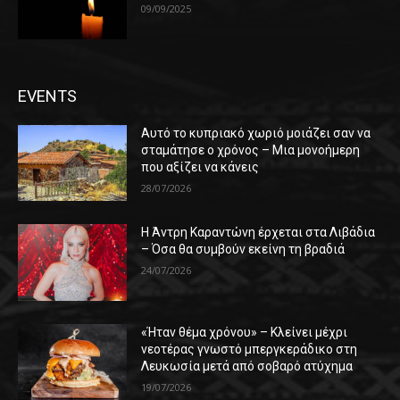
09/09/2025
EVENTS
Αυτό το κυπριακό χωριό μοιάζει σαν να
σταμάτησε ο χρόνος – Μια μονοήμερη
που αξίζει να κάνεις
28/07/2026
Η Άντρη Καραντώνη έρχεται στα Λιβάδια
– Όσα θα συμβούν εκείνη τη βραδιά
24/07/2026
«Ήταν θέμα χρόνου» – Κλείνει μέχρι
νεοτέρας γνωστό μπεργκεράδικο στη
Λευκωσία μετά από σοβαρό ατύχημα
19/07/2026