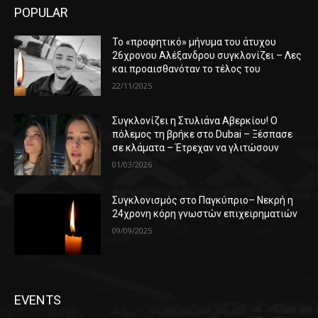
POPULAR
Το «προφητικό» μήνυμα του άτυχου
26χρονου Αλέξανδρου συγκλονίζει – Λες
και προαισθανόταν το τέλος του
22/11/2025
Συγκλονίζει η Στυλιάνα Αβερκίου! Ο
πόλεμος τη βρήκε στο Dubai – Ξέσπασε
σε κλάματα – Έτρεχαν να γλιτώσουν
01/03/2026
Συγκλονισμός στο Παγκύπριο– Νεκρή η
24χρονη κόρη γνωστών επιχειρηματιών
09/09/2025
EVENTS