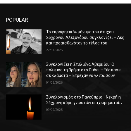
POPULAR
Το «προφητικό» μήνυμα του άτυχου
26χρονου Αλέξανδρου συγκλονίζει – Λες
και προαισθανόταν το τέλος του
22/11/2025
Συγκλονίζει η Στυλιάνα Αβερκίου! Ο
πόλεμος τη βρήκε στο Dubai – Ξέσπασε
σε κλάματα – Έτρεχαν να γλιτώσουν
01/03/2026
Συγκλονισμός στο Παγκύπριο– Νεκρή η
24χρονη κόρη γνωστών επιχειρηματιών
09/09/2025