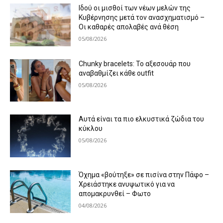
Ιδού οι μισθοί των νέων μελών της
Κυβέρνησης μετά τον ανασχηματισμό –
Οι καθαρές απολαβές ανά θέση
05/08/2026
Chunky bracelets: Το αξεσουάρ που
αναβαθμίζει κάθε outfit
05/08/2026
Αυτά είναι τα πιο ελκυστικά ζώδια του
κύκλου
05/08/2026
Όχημα «βούτηξε» σε πισίνα στην Πάφο –
Χρειάστηκε ανυψωτικό για να
απομακρυνθεί – Φωτο
04/08/2026