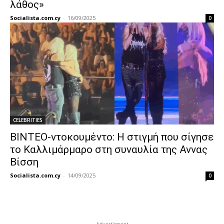
λάθος»
Socialista.com.cy
-
16/09/2025
0
CELEBRITIES
ΒΙΝΤΕΟ-ντοκουμέντο: Η στιγμή που σίγησε
το Καλλιμάρμαρο στη συναυλία της Αννας
Βίσση
Socialista.com.cy
-
14/09/2025
0