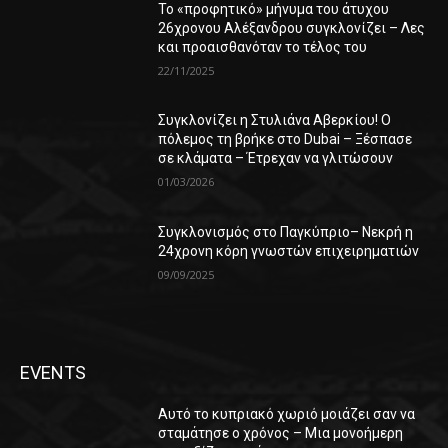
Το «προφητικό» μήνυμα του άτυχου
26χρονου Αλέξανδρου συγκλονίζει – Λες
και προαισθανόταν το τέλος του
22/11/2025
Συγκλονίζει η Στυλιάνα Αβερκίου! Ο
πόλεμος τη βρήκε στο Dubai – Ξέσπασε
σε κλάματα – Έτρεχαν να γλιτώσουν
01/03/2026
Συγκλονισμός στο Παγκύπριο– Νεκρή η
24χρονη κόρη γνωστών επιχειρηματιών
09/09/2025
EVENTS
Αυτό το κυπριακό χωριό μοιάζει σαν να
σταμάτησε ο χρόνος – Μια μονοήμερη