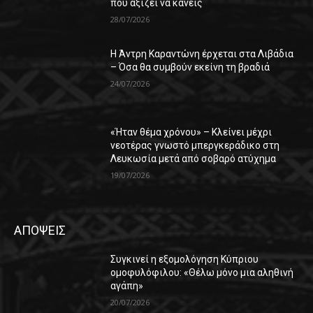
που αξίζει να κάνεις
28/07/2026
Η Άντρη Καραντώνη έρχεται στα Λιβάδια
– Όσα θα συμβούν εκείνη τη βραδιά
24/07/2026
«Ήταν θέμα χρόνου» – Κλείνει μέχρι
νεοτέρας γνωστό μπεργκεράδικο στη
Λευκωσία μετά από σοβαρό ατύχημα
19/07/2026
ΑΠΟΨΕΙΣ
Συγκινεί η εξομολόγηση Κύπριου
ομοφυλόφιλου: «Θέλω μόνο μια αληθινή
αγάπη»
20/07/2026