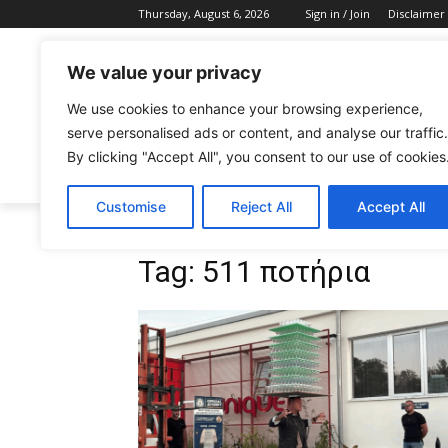
Thursday, August 6, 2026
Sign in / Join
Disclaimer
We value your privacy
We use cookies to enhance your browsing experience,
serve personalised ads or content, and analyse our traffic.
By clicking "Accept All", you consent to our use of cookies
CELEBRITIES
FASHION & BEAUTY
Customise
Reject All
Accept All
Tags
511 ποτήρια
Tag:
511 ποτήρια