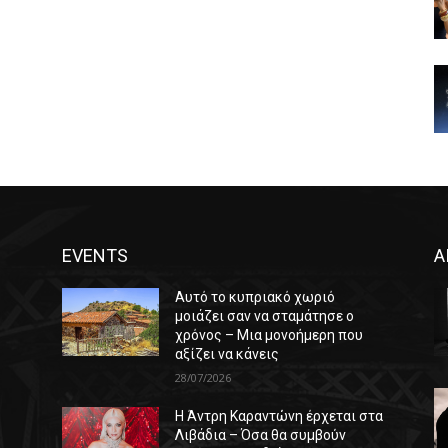
EVENTS
Α
Αυτό το κυπριακό χωριό
μοιάζει σαν να σταμάτησε ο
χρόνος – Μια μονοήμερη που
αξίζει να κάνεις
28/07/2026
Η Άντρη Καραντώνη έρχεται στα
ε
Λιβάδια – Όσα θα συμβούν