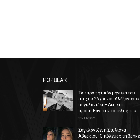
POPULAR
Το «προφητικό» μήνυμα του
άτυχου 26χρονου Αλέξανδρου
συγκλονίζει – Λες και
προαισθανόταν το τέλος του
22/11/2025
Συγκλονίζει η Στυλιάνα
Αβερκίου! Ο πόλεμος τη βρήκ