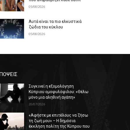
05/08/2026
Αυτά είναι τα πιο ελκυστικά
ζώδια του κύκλου
05/08/2026
ΠΟΨΕΙΣ
Συγκινεί η εξομολόγηση
Κύπριου ομοφυλόφιλου: «Θέλω
μόνο μια αληθινή αγάπη»
20/07/2026
«Αφήστε με επιτέλους να ζήσω
τη ζωή μου» – Η δημόσια
έκκληση πολίτη της Κύπρου που