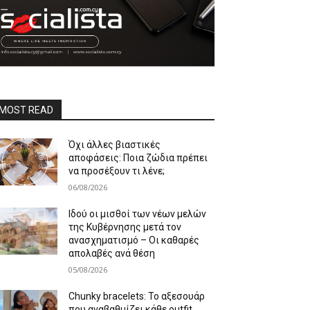
MOST READ
Όχι άλλες βιαστικές
αποφάσεις: Ποια ζώδια πρέπει
να προσέξουν τι λένε;
06/08/2026
Ιδού οι μισθοί των νέων μελών
της Κυβέρνησης μετά τον
ανασχηματισμό – Οι καθαρές
απολαβές ανά θέση
05/08/2026
Chunky bracelets: Το αξεσουάρ
που αναβαθμίζει κάθε outfit