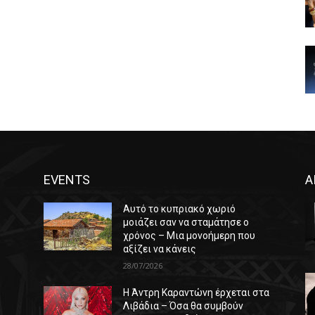
EVENTS
Α
Αυτό το κυπριακό χωριό
μοιάζει σαν να σταμάτησε ο
χρόνος – Μια μονοήμερη που
αξίζει να κάνεις
28/07/2026
Η Άντρη Καραντώνη έρχεται στα
ε
Λιβάδια – Όσα θα συμβούν