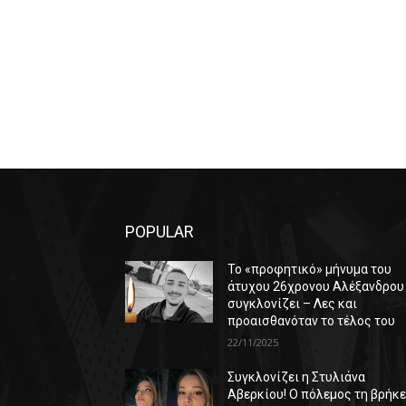
POPULAR
Το «προφητικό» μήνυμα του
άτυχου 26χρονου Αλέξανδρου
συγκλονίζει – Λες και
προαισθανόταν το τέλος του
22/11/2025
Συγκλονίζει η Στυλιάνα
Αβερκίου! Ο πόλεμος τη βρήκ