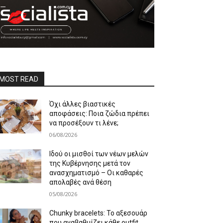
MOST READ
Όχι άλλες βιαστικές
αποφάσεις: Ποια ζώδια πρέπει
να προσέξουν τι λένε;
06/08/2026
Ιδού οι μισθοί των νέων μελών
της Κυβέρνησης μετά τον
ανασχηματισμό – Οι καθαρές
απολαβές ανά θέση
05/08/2026
Chunky bracelets: Το αξεσουάρ
που αναβαθμίζει κάθε outfit