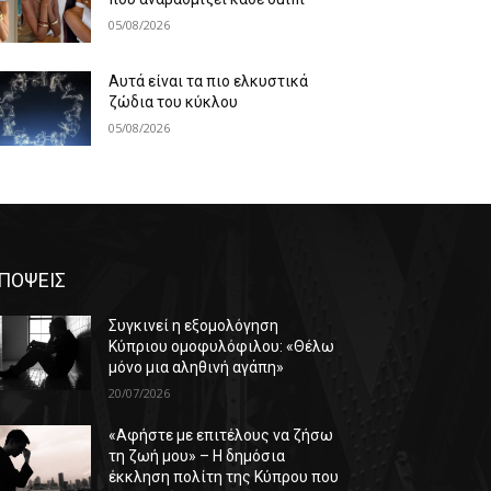
05/08/2026
Αυτά είναι τα πιο ελκυστικά
ζώδια του κύκλου
05/08/2026
ΠΟΨΕΙΣ
Συγκινεί η εξομολόγηση
Κύπριου ομοφυλόφιλου: «Θέλω
μόνο μια αληθινή αγάπη»
20/07/2026
«Αφήστε με επιτέλους να ζήσω
τη ζωή μου» – Η δημόσια
έκκληση πολίτη της Κύπρου που