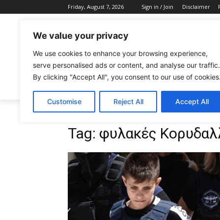
Friday, August 7, 2026
Sign in / Join
Disclaimer
We value your privacy
We use cookies to enhance your browsing experience,
serve personalised ads or content, and analyse our traffic.
By clicking "Accept All", you consent to our use of cookies
CELEBRITIES
FASHION & BEAUTY
Customise
Reject All
Accept All
Tags
φυλακές Κορυδαλλού Μουρτζούκου
Tag:
φυλακές Κορυδαλ