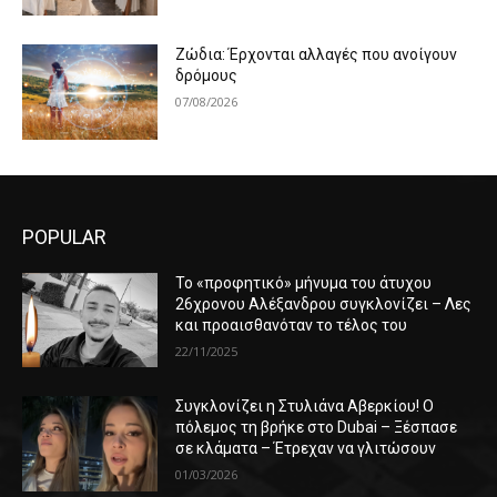
Ζώδια: Έρχονται αλλαγές που ανοίγουν
δρόμους
07/08/2026
POPULAR
Το «προφητικό» μήνυμα του άτυχου
26χρονου Αλέξανδρου συγκλονίζει – Λες
και προαισθανόταν το τέλος του
22/11/2025
Συγκλονίζει η Στυλιάνα Αβερκίου! Ο
πόλεμος τη βρήκε στο Dubai – Ξέσπασε
σε κλάματα – Έτρεχαν να γλιτώσουν
01/03/2026