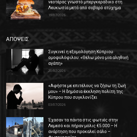
νεοτέρας γνωστό μπεργκεράδικο στη
Λευκωσία μετά από σοβαρό ατύχημα
19/07/2026
ΑΠΟΨΕΙΣ
Συγκινεί η εξομολόγηση Κύπριου
ομοφυλόφιλου: «Θέλω μόνο μια αληθινή
αγάπη»
20/07/2026
«Αφήστε με επιτέλους να ζήσω τη ζωή
μου» – Η δημόσια έκκληση πολίτη της
Κύπρου που συγκλονίζει
03/07/2026
Έχασαν τα πάντα στις φωτιές στην
Λεμεσό και πήραν μόλις €5.000 – Η
ανάρτηση που προκαλεί σάλο –