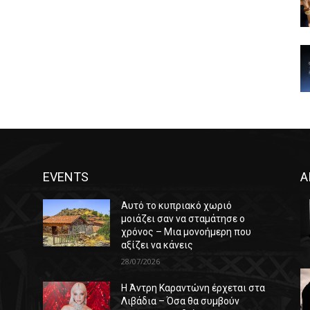
EVENTS
Α
Αυτό το κυπριακό χωριό
μοιάζει σαν να σταμάτησε ο
χρόνος – Μια μονοήμερη που
αξίζει να κάνεις
28/07/2026
Η Άντρη Καραντώνη έρχεται στα
ε
Λιβάδια – Όσα θα συμβούν