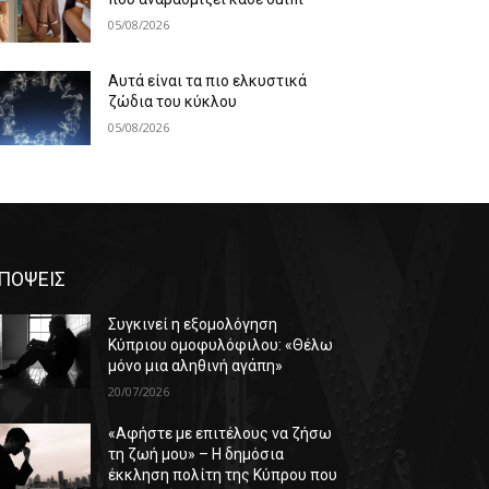
05/08/2026
Αυτά είναι τα πιο ελκυστικά
ζώδια του κύκλου
05/08/2026
ΠΟΨΕΙΣ
Συγκινεί η εξομολόγηση
Κύπριου ομοφυλόφιλου: «Θέλω
μόνο μια αληθινή αγάπη»
20/07/2026
«Αφήστε με επιτέλους να ζήσω
τη ζωή μου» – Η δημόσια
έκκληση πολίτη της Κύπρου που