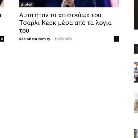
Διεθνή
ι
Αυτά ήταν τα «πιστεύω» του
Τσάρλι Κερκ μέσα από τα λόγια
του
Socialista.com.cy
-
12/09/2025
0
0