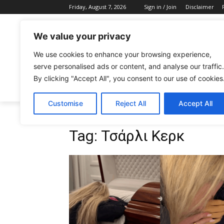
Friday, August 7, 2026
Sign in / Join
Disclaimer
We value your privacy
We use cookies to enhance your browsing experience,
serve personalised ads or content, and analyse our traffic.
By clicking "Accept All", you consent to our use of cookies
CELEBRITIES
FASHION & BEAUTY
Customise
Reject All
Accept All
Tags
Τσάρλι Κερκ
Tag:
Τσάρλι Κερκ