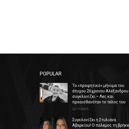
POPULAR
Το «προφητικό» μήνυμα του
άτυχου 26χρονου Αλέξανδρου
συγκλονίζει – Λες και
προαισθανόταν το τέλος του
22/11/2025
Συγκλονίζει η Στυλιάνα
Αβερκίου! Ο πόλεμος τη βρήκ