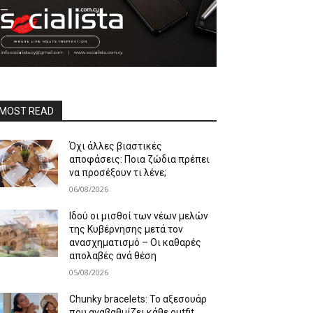
MOST READ
Όχι άλλες βιαστικές
αποφάσεις: Ποια ζώδια πρέπει
να προσέξουν τι λένε;
06/08/2026
Ιδού οι μισθοί των νέων μελών
της Κυβέρνησης μετά τον
ανασχηματισμό – Οι καθαρές
απολαβές ανά θέση
05/08/2026
Chunky bracelets: Το αξεσουάρ
που αναβαθμίζει κάθε outfit