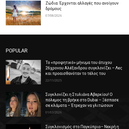
Ζώδια: Έρχονται αλλαγές που ανοίγουν
δρόμους
07/08/2026
POPULAR
Το «προφητικό» μήνυμα του άτυχου
26χρονου Αλέξανδρου συγκλονίζει – Λες
και προαισθανόταν το τέλος του
22/11/2025
Συγκλονίζει η Στυλιάνα Αβερκίου! Ο
πόλεμος τη βρήκε στο Dubai – Ξέσπασε
σε κλάματα – Έτρεχαν να γλιτώσουν
01/03/2026
Συγκλονισμός στο Παγκύπριο– Νεκρή η