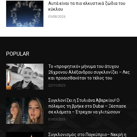
Αυτά είναι τα πιο ελκυστικά ζώδια του
κύκλου
05/08/2026
POPULAR
Το «προφητικό» μήνυμα του άτυχου
26χρονου Αλέξανδρου συγκλονίζει – Λες
και προαισθανόταν το τέλος του
22/11/2025
Συγκλονίζει η Στυλιάνα Αβερκίου! Ο
πόλεμος τη βρήκε στο Dubai – Ξέσπασε
σε κλάματα – Έτρεχαν να γλιτώσουν
01/03/2026
Συγκλονισμός στο Παγκύπριο– Νεκρή η