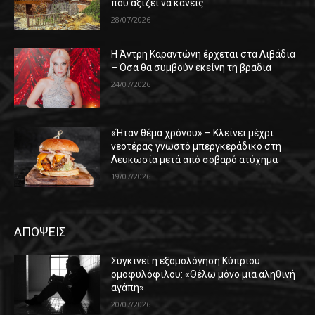
που αξίζει να κάνεις
28/07/2026
Η Άντρη Καραντώνη έρχεται στα Λιβάδια
– Όσα θα συμβούν εκείνη τη βραδιά
24/07/2026
«Ήταν θέμα χρόνου» – Κλείνει μέχρι
νεοτέρας γνωστό μπεργκεράδικο στη
Λευκωσία μετά από σοβαρό ατύχημα
19/07/2026
ΑΠΟΨΕΙΣ
Συγκινεί η εξομολόγηση Κύπριου
ομοφυλόφιλου: «Θέλω μόνο μια αληθινή
αγάπη»
20/07/2026