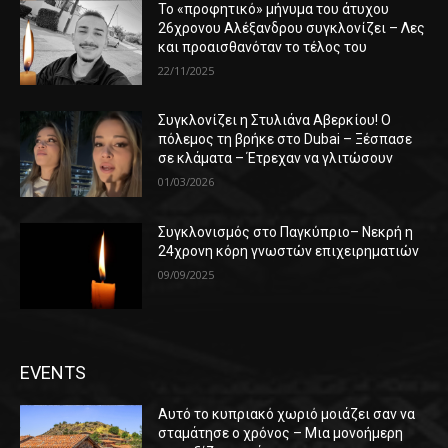
Το «προφητικό» μήνυμα του άτυχου
26χρονου Αλέξανδρου συγκλονίζει – Λες
και προαισθανόταν το τέλος του
22/11/2025
Συγκλονίζει η Στυλιάνα Αβερκίου! Ο
πόλεμος τη βρήκε στο Dubai – Ξέσπασε
σε κλάματα – Έτρεχαν να γλιτώσουν
01/03/2026
Συγκλονισμός στο Παγκύπριο– Νεκρή η
24χρονη κόρη γνωστών επιχειρηματιών
09/09/2025
EVENTS
Αυτό το κυπριακό χωριό μοιάζει σαν να
σταμάτησε ο χρόνος – Μια μονοήμερη