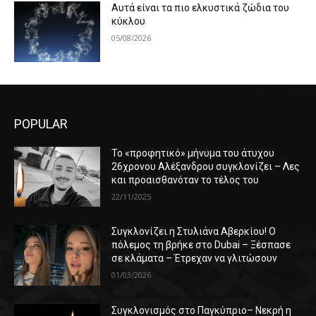
Αυτά είναι τα πιο ελκυστικά ζώδια του
κύκλου
05/08/2026
POPULAR
Το «προφητικό» μήνυμα του άτυχου
26χρονου Αλέξανδρου συγκλονίζει – Λες
και προαισθανόταν το τέλος του
22/11/2025
Συγκλονίζει η Στυλιάνα Αβερκίου! Ο
πόλεμος τη βρήκε στο Dubai – Ξέσπασε
σε κλάματα – Έτρεχαν να γλιτώσουν
01/03/2026
Συγκλονισμός στο Παγκύπριο– Νεκρή η