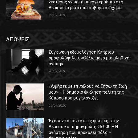
νεοτέρας γνωστό μπεργκεράδικο στη
Λευκωσία μετά από σοβαρό ατύχημα
19/07/2026
ΑΠΟΨΕΙΣ
Συγκινεί η εξομολόγηση Κύπριου
ομοφυλόφιλου: «Θέλω μόνο μια αληθινή
αγάπη»
20/07/2026
«Αφήστε με επιτέλους να ζήσω τη ζωή
μου» – Η δημόσια έκκληση πολίτη της
Κύπρου που συγκλονίζει
03/07/2026
Έχασαν τα πάντα στις φωτιές στην
Λεμεσό και πήραν μόλις €5.000 – Η
ανάρτηση που προκαλεί σάλο –