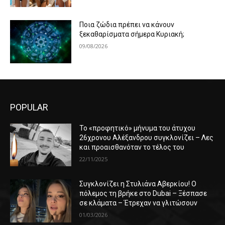
Ποια ζώδια πρέπει να κάνουν
ξεκαθαρίσματα σήμερα Κυριακή;
09/08/2026
POPULAR
Το «προφητικό» μήνυμα του άτυχου
26χρονου Αλέξανδρου συγκλονίζει – Λες
και προαισθανόταν το τέλος του
22/11/2025
Συγκλονίζει η Στυλιάνα Αβερκίου! Ο
πόλεμος τη βρήκε στο Dubai – Ξέσπασε
σε κλάματα – Έτρεχαν να γλιτώσουν
01/03/2026