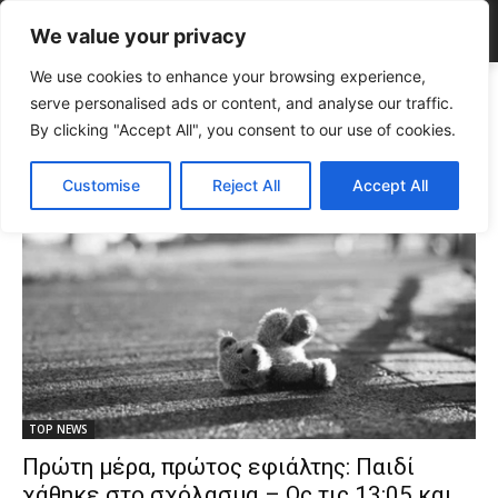
We value your privacy
We use cookies to enhance your browsing experience,
Tags
παράδοση παιδιών στους γονείς
serve personalised ads or content, and analyse our traffic.
Tag:
παράδοση παιδιών στους
By clicking "Accept All", you consent to our use of cookies.
γονείς
Customise
Reject All
Accept All
TOP NEWS
Πρώτη μέρα, πρώτος εφιάλτης: Παιδί
χάθηκε στο σχόλασμα – Ως τις 13:05 και…