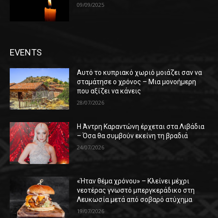
09/09/2025
EVENTS
Αυτό το κυπριακό χωριό μοιάζει σαν να
σταμάτησε ο χρόνος – Μια μονοήμερη
που αξίζει να κάνεις
28/07/2026
Η Άντρη Καραντώνη έρχεται στα Λιβάδια
– Όσα θα συμβούν εκείνη τη βραδιά
24/07/2026
«Ήταν θέμα χρόνου» – Κλείνει μέχρι
νεοτέρας γνωστό μπεργκεράδικο στη
Λευκωσία μετά από σοβαρό ατύχημα
19/07/2026