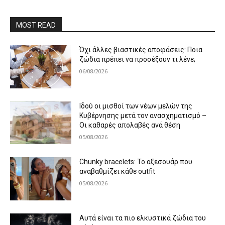
MOST READ
Όχι άλλες βιαστικές αποφάσεις: Ποια
ζώδια πρέπει να προσέξουν τι λένε;
06/08/2026
Ιδού οι μισθοί των νέων μελών της
Κυβέρνησης μετά τον ανασχηματισμό –
Οι καθαρές απολαβές ανά θέση
05/08/2026
Chunky bracelets: Το αξεσουάρ που
αναβαθμίζει κάθε outfit
05/08/2026
Αυτά είναι τα πιο ελκυστικά ζώδια του