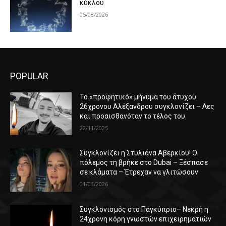
κύκλου
05/08/2026
POPULAR
Το «προφητικό» μήνυμα του άτυχου
26χρονου Αλέξανδρου συγκλονίζει – Λες
και προαισθανόταν το τέλος του
22/11/2025
Συγκλονίζει η Στυλιάνα Αβερκίου! Ο
πόλεμος τη βρήκε στο Dubai – Ξέσπασε
σε κλάματα – Έτρεχαν να γλιτώσουν
01/03/2026
Συγκλονισμός στο Παγκύπριο– Νεκρή η
24χρονη κόρη γνωστών επιχειρηματιών