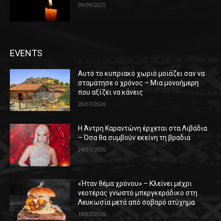
09/09/2025
EVENTS
Αυτό το κυπριακό χωριό μοιάζει σαν να
σταμάτησε ο χρόνος – Μια μονοήμερη
που αξίζει να κάνεις
28/07/2026
Η Άντρη Καραντώνη έρχεται στα Λιβάδια
– Όσα θα συμβούν εκείνη τη βραδιά
24/07/2026
«Ήταν θέμα χρόνου» – Κλείνει μέχρι
νεοτέρας γνωστό μπεργκεράδικο στη
Λευκωσία μετά από σοβαρό ατύχημα
19/07/2026