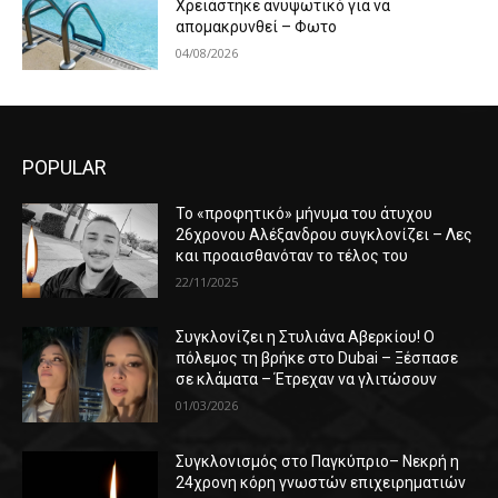
Χρειάστηκε ανυψωτικό για να
απομακρυνθεί – Φωτο
04/08/2026
POPULAR
Το «προφητικό» μήνυμα του άτυχου
26χρονου Αλέξανδρου συγκλονίζει – Λες
και προαισθανόταν το τέλος του
22/11/2025
Συγκλονίζει η Στυλιάνα Αβερκίου! Ο
πόλεμος τη βρήκε στο Dubai – Ξέσπασε
σε κλάματα – Έτρεχαν να γλιτώσουν
01/03/2026
Συγκλονισμός στο Παγκύπριο– Νεκρή η
24χρονη κόρη γνωστών επιχειρηματιών