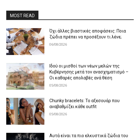
MOST READ
Όχι άλλες βιαστικές αποφάσεις: Ποια
ζώδια πρέπει να προσέξουν τι λένε;
06/08/2026
Ιδού οι μισθοί των νέων μελών της
Κυβέρνησης μετά τον ανασχηματισμό –
Οι καθαρές απολαβές ανά θέση
05/08/2026
Chunky bracelets: Το αξεσουάρ που
αναβαθμίζει κάθε outfit
05/08/2026
Αυτά είναι τα πιο ελκυστικά ζώδια του