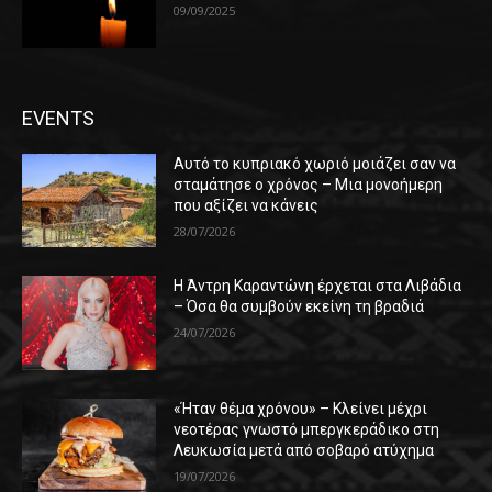
09/09/2025
EVENTS
Αυτό το κυπριακό χωριό μοιάζει σαν να
σταμάτησε ο χρόνος – Μια μονοήμερη
που αξίζει να κάνεις
28/07/2026
Η Άντρη Καραντώνη έρχεται στα Λιβάδια
– Όσα θα συμβούν εκείνη τη βραδιά
24/07/2026
«Ήταν θέμα χρόνου» – Κλείνει μέχρι
νεοτέρας γνωστό μπεργκεράδικο στη
Λευκωσία μετά από σοβαρό ατύχημα
19/07/2026