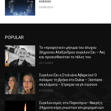
κύκλου
05/08/2026
POPULAR
Το «προφητικό» μήνυμα του άτυχου
26χρονου Αλέξανδρου συγκλονίζει – Λες
και προαισθανόταν το τέλος του
22/11/2025
Συγκλονίζει η Στυλιάνα Αβερκίου! Ο
πόλεμος τη βρήκε στο Dubai – Ξέσπασε
σε κλάματα – Έτρεχαν να γλιτώσουν
01/03/2026
Συγκλονισμός στο Παγκύπριο– Νεκρή η
24χρονη κόρη γνωστών επιχειρηματιών