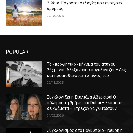
Ζώδια: Έρχονται αλλαγές που ανοίγουν
δρόμους
07/08/2026
POPULAR
Το «προφητικό» μήνυμα του άτυχου
26χρονου Αλέξανδρου συγκλονίζει – Λες
και προαισθανόταν το τέλος του
22/11/2025
Συγκλονίζει η Στυλιάνα Αβερκίου! Ο
πόλεμος τη βρήκε στο Dubai – Ξέσπασε
σε κλάματα – Έτρεχαν να γλιτώσουν
01/03/2026
Συγκλονισμός στο Παγκύπριο– Νεκρή η