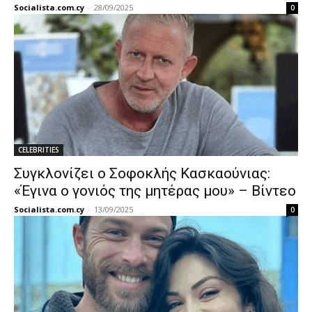
Socialista.com.cy
-
28/09/2025
0
CELEBRITIES
Συγκλονίζει ο Σοφοκλής Κασκαούνιας:
«Έγινα ο γονιός της μητέρας μου» – Βίντεο
Socialista.com.cy
-
13/09/2025
0