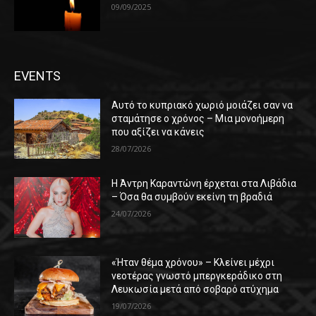
09/09/2025
EVENTS
Αυτό το κυπριακό χωριό μοιάζει σαν να
σταμάτησε ο χρόνος – Μια μονοήμερη
που αξίζει να κάνεις
28/07/2026
Η Άντρη Καραντώνη έρχεται στα Λιβάδια
– Όσα θα συμβούν εκείνη τη βραδιά
24/07/2026
«Ήταν θέμα χρόνου» – Κλείνει μέχρι
νεοτέρας γνωστό μπεργκεράδικο στη
Λευκωσία μετά από σοβαρό ατύχημα
19/07/2026