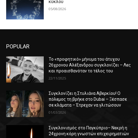
κύκλου
05/08/2026
POPULAR
Το «προφητικό» μήνυμα του άτυχου
26χρονου Αλέξανδρου συγκλονίζει – Λες
και προαισθανόταν το τέλος του
22/11/2025
Συγκλονίζει η Στυλιάνα Αβερκίου! Ο
πόλεμος τη βρήκε στο Dubai – Ξέσπασε
σε κλάματα – Έτρεχαν να γλιτώσουν
01/03/2026
Συγκλονισμός στο Παγκύπριο– Νεκρή η
24χρονη κόρη γνωστών επιχειρηματιών