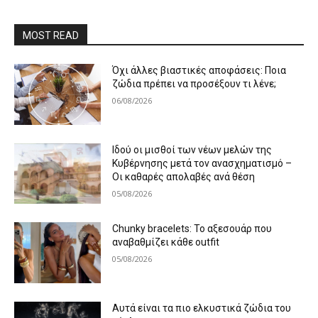
MOST READ
Όχι άλλες βιαστικές αποφάσεις: Ποια
ζώδια πρέπει να προσέξουν τι λένε;
06/08/2026
Ιδού οι μισθοί των νέων μελών της
Κυβέρνησης μετά τον ανασχηματισμό –
Οι καθαρές απολαβές ανά θέση
05/08/2026
Chunky bracelets: Το αξεσουάρ που
αναβαθμίζει κάθε outfit
05/08/2026
Αυτά είναι τα πιο ελκυστικά ζώδια του