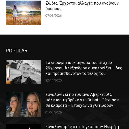
Ζώδια: Έρχονται αλλαγές που ανοίγουν
δρόμους
07/08/2026
POPULAR
Το «προφητικό» μήνυμα του άτυχου
26χρονου Αλέξανδρου συγκλονίζει – Λες
και προαισθανόταν το τέλος του
22/11/2025
Συγκλονίζει η Στυλιάνα Αβερκίου! Ο
πόλεμος τη βρήκε στο Dubai – Ξέσπασε
σε κλάματα – Έτρεχαν να γλιτώσουν
01/03/2026
Συγκλονισμός στο Παγκύπριο– Νεκρή η