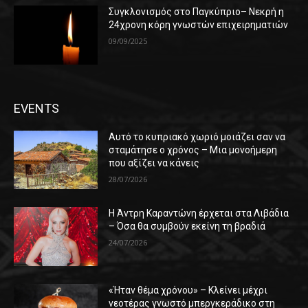
Συγκλονισμός στο Παγκύπριο– Νεκρή η
24χρονη κόρη γνωστών επιχειρηματιών
09/09/2025
EVENTS
Αυτό το κυπριακό χωριό μοιάζει σαν να
σταμάτησε ο χρόνος – Μια μονοήμερη
που αξίζει να κάνεις
28/07/2026
Η Άντρη Καραντώνη έρχεται στα Λιβάδια
– Όσα θα συμβούν εκείνη τη βραδιά
24/07/2026
«Ήταν θέμα χρόνου» – Κλείνει μέχρι
νεοτέρας γνωστό μπεργκεράδικο στη