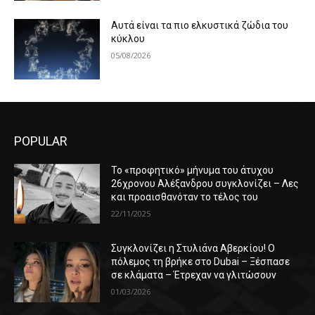
Αυτά είναι τα πιο ελκυστικά ζώδια του
κύκλου
05/08/2026
POPULAR
Το «προφητικό» μήνυμα του άτυχου
26χρονου Αλέξανδρου συγκλονίζει – Λες
και προαισθανόταν το τέλος του
22/11/2025
Συγκλονίζει η Στυλιάνα Αβερκίου! Ο
πόλεμος τη βρήκε στο Dubai – Ξέσπασε
σε κλάματα – Έτρεχαν να γλιτώσουν
01/03/2026