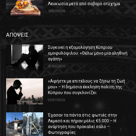
Λευκωσία μετά από σοβαρό ατύχημα
19/07/2026
ΑΠΟΨΕΙΣ
Συγκινεί η εξομολόγηση Κύπριου
ομοφυλόφιλου: «Θέλω μόνο μια αληθινή
αγάπη»
20/07/2026
«Αφήστε με επιτέλους να ζήσω τη ζωή
μου» – Η δημόσια έκκληση πολίτη της
Κύπρου που συγκλονίζει
03/07/2026
Έχασαν τα πάντα στις φωτιές στην
Λεμεσό και πήραν μόλις €5.000 – Η
ανάρτηση που προκαλεί σάλο –
Φωτογραφίες