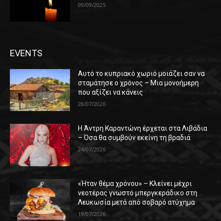
09/09/2025
EVENTS
Αυτό το κυπριακό χωριό μοιάζει σαν να
σταμάτησε ο χρόνος – Μια μονοήμερη
που αξίζει να κάνεις
28/07/2026
Η Άντρη Καραντώνη έρχεται στα Λιβάδια
– Όσα θα συμβούν εκείνη τη βραδιά
24/07/2026
«Ήταν θέμα χρόνου» – Κλείνει μέχρι
νεοτέρας γνωστό μπεργκεράδικο στη
Λευκωσία μετά από σοβαρό ατύχημα
19/07/2026