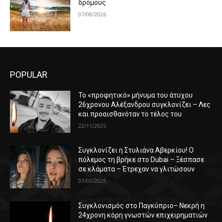
δρόμους
07/08/2026
POPULAR
Το «προφητικό» μήνυμα του άτυχου
26χρονου Αλέξανδρου συγκλονίζει – Λες
και προαισθανόταν το τέλος του
22/11/2025
Συγκλονίζει η Στυλιάνα Αβερκίου! Ο
πόλεμος τη βρήκε στο Dubai – Ξέσπασε
σε κλάματα – Έτρεχαν να γλιτώσουν
01/03/2026
Συγκλονισμός στο Παγκύπριο– Νεκρή η
24χρονη κόρη γνωστών επιχειρηματιών