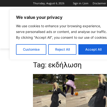
Thursday, August 6, 2026
Sign in / Join
Disclaimer
We value your privacy
We use cookies to enhance your browsing experience,
serve personalised ads or content, and analyse our traffic.
By clicking "Accept All", you consent to our use of cookies
CELEBRITIES
FASHION & BEAUTY
Customise
Reject All
Accept All
Tags
εκδήλωση
Tag:
εκδήλωση