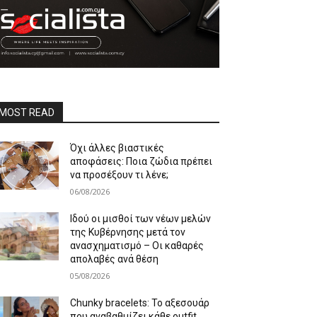
MOST READ
Όχι άλλες βιαστικές
αποφάσεις: Ποια ζώδια πρέπει
να προσέξουν τι λένε;
06/08/2026
Ιδού οι μισθοί των νέων μελών
της Κυβέρνησης μετά τον
ανασχηματισμό – Οι καθαρές
απολαβές ανά θέση
05/08/2026
Chunky bracelets: Το αξεσουάρ
που αναβαθμίζει κάθε outfit