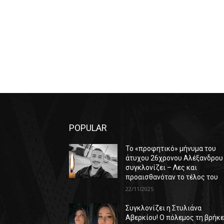
POPULAR
Το «προφητικό» μήνυμα του
άτυχου 26χρονου Αλέξανδρου
συγκλονίζει – Λες και
προαισθανόταν το τέλος του
22/11/2025
Συγκλονίζει η Στυλιάνα
Αβερκίου! Ο πόλεμος τη βρήκ