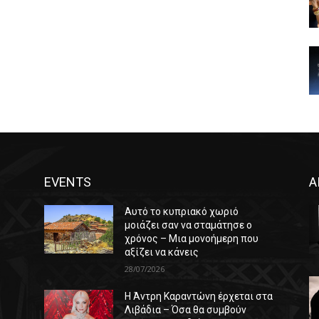
EVENTS
Α
Αυτό το κυπριακό χωριό
μοιάζει σαν να σταμάτησε ο
χρόνος – Μια μονοήμερη που
αξίζει να κάνεις
28/07/2026
Η Άντρη Καραντώνη έρχεται στα
ε
Λιβάδια – Όσα θα συμβούν