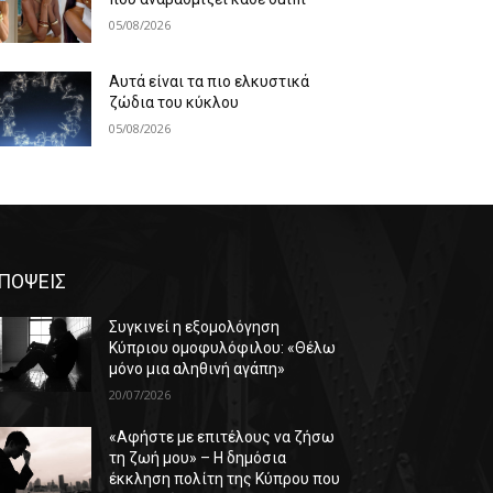
05/08/2026
Αυτά είναι τα πιο ελκυστικά
ζώδια του κύκλου
05/08/2026
ΠΟΨΕΙΣ
Συγκινεί η εξομολόγηση
Κύπριου ομοφυλόφιλου: «Θέλω
μόνο μια αληθινή αγάπη»
20/07/2026
«Αφήστε με επιτέλους να ζήσω
τη ζωή μου» – Η δημόσια
έκκληση πολίτη της Κύπρου που