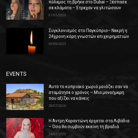
πόλεμος τη βρήκε στο Dubai – Ξέσπασε
σε κλάματα – Έτρεχαν να γλιτώσουν
01/03/2026
Συγκλονισμός στο Παγκύπριο– Νεκρή η
24χρονη κόρη γνωστών επιχειρηματιών
09/09/2025
EVENTS
Αυτό το κυπριακό χωριό μοιάζει σαν να
σταμάτησε ο χρόνος – Μια μονοήμερη
που αξίζει να κάνεις
28/07/2026
Η Άντρη Καραντώνη έρχεται στα Λιβάδια
– Όσα θα συμβούν εκείνη τη βραδιά
24/07/2026