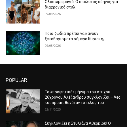
Ολόσωμα μαγιό: Ο απόλυτος οδηγός για
διαχρονικό στυλ
09/08/2026
Ποια ζώδια πρέπει να κάνουν
ξεκαθαρίσματα σήμερα Κυριακή;
09/08/2026
POPULAR
Το «προφητικό» μήνυμα του άτυχου
26χρονου Αλέξανδρου συγκλονίζει – Λες
και προαισθανόταν το τέλος του
22/11/2025
Συγκλονίζει η Στυλιάνα Αβερκίου! Ο