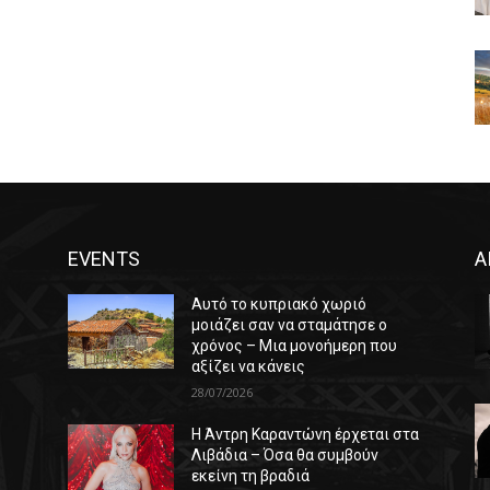
EVENTS
Α
Αυτό το κυπριακό χωριό
μοιάζει σαν να σταμάτησε ο
χρόνος – Μια μονοήμερη που
αξίζει να κάνεις
28/07/2026
Η Άντρη Καραντώνη έρχεται στα
ε
Λιβάδια – Όσα θα συμβούν
εκείνη τη βραδιά