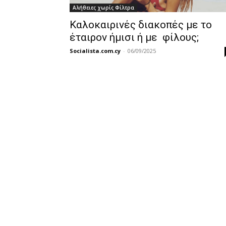
Αλήθειες χωρίς Φίλτρα
Καλοκαιρινές διακοπές με το
έταιρον ήμισι ή με φίλους;
Socialista.com.cy
-
06/09/2025