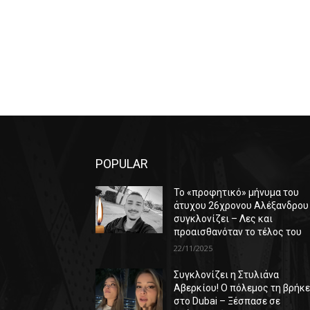
POPULAR
Το «προφητικό» μήνυμα του
άτυχου 26χρονου Αλέξανδρου
συγκλονίζει – Λες και
προαισθανόταν το τέλος του
22/11/2025
Συγκλονίζει η Στυλιάνα
Αβερκίου! Ο πόλεμος τη βρήκ
στο Dubai – Ξέσπασε σε