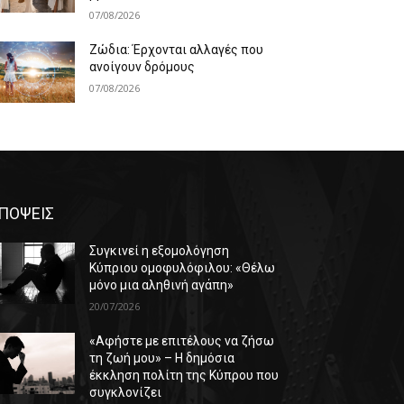
07/08/2026
Ζώδια: Έρχονται αλλαγές που
ανοίγουν δρόμους
07/08/2026
ΠΟΨΕΙΣ
Συγκινεί η εξομολόγηση
Κύπριου ομοφυλόφιλου: «Θέλω
μόνο μια αληθινή αγάπη»
20/07/2026
«Αφήστε με επιτέλους να ζήσω
τη ζωή μου» – Η δημόσια
έκκληση πολίτη της Κύπρου που
συγκλονίζει