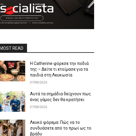
MOST READ
Η Catherine φόρεσε την ποδιά
της – Δείτε τι ετοίμασε για τα
παιδιά στη Λευκωσία
07/08/2026
Αυτά τα σημάδια δείχνουν πως
ένας γάμος δεν θα κρατήσει
07/08/2026
Λευκό φόρεμα: Πώς να το
συνδυάσετε από το πρωί ως το
βράδυ