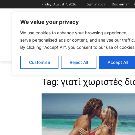
Friday, August 7, 2026
Sign in / Join
Disclaimer
We value your privacy
We use cookies to enhance your browsing experience,
serve personalised ads or content, and analyse our traffic.
By clicking "Accept All", you consent to our use of cookies
CELEBRITIES
FASHION & BEAUTY
Customise
Reject All
Accept All
Tags
γιατί χωριστές διακοπές
Tag:
γιατί χωριστές δ