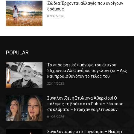
Ζώδια: Έρχονται αλλαγές που ανοίγουν
δρόμους
07/08/2026
POPULAR
Το «προφητικό» μήνυμα του άτυχου
26χρονου Αλέξανδρου συγκλονίζει – Λες
και προαισθανόταν το τέλος του
22/11/2025
Συγκλονίζει η Στυλιάνα Αβερκίου! Ο
πόλεμος τη βρήκε στο Dubai – Ξέσπασε
σε κλάματα – Έτρεχαν να γλιτώσουν
01/03/2026
Συγκλονισμός στο Παγκύπριο– Νεκρή η