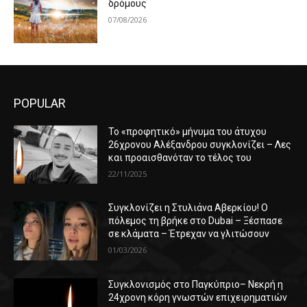
δρόμους
07/08/2026
POPULAR
Το «προφητικό» μήνυμα του άτυχου
26χρονου Αλέξανδρου συγκλονίζει – Λες
και προαισθανόταν το τέλος του
22/11/2025
Συγκλονίζει η Στυλιάνα Αβερκίου! Ο
πόλεμος τη βρήκε στο Dubai – Ξέσπασε
σε κλάματα – Έτρεχαν να γλιτώσουν
01/03/2026
Συγκλονισμός στο Παγκύπριο– Νεκρή η
24χρονη κόρη γνωστών επιχειρηματιών