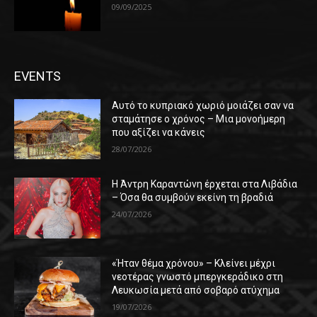
09/09/2025
EVENTS
Αυτό το κυπριακό χωριό μοιάζει σαν να
σταμάτησε ο χρόνος – Μια μονοήμερη
που αξίζει να κάνεις
28/07/2026
Η Άντρη Καραντώνη έρχεται στα Λιβάδια
– Όσα θα συμβούν εκείνη τη βραδιά
24/07/2026
«Ήταν θέμα χρόνου» – Κλείνει μέχρι
νεοτέρας γνωστό μπεργκεράδικο στη
Λευκωσία μετά από σοβαρό ατύχημα
19/07/2026