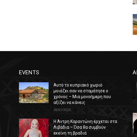
EVENTS
Α
Αυτό το κυπριακό χωριό
μοιάζει σαν να σταμάτησε ο
χρόνος – Μια μονοήμερη που
αξίζει να κάνεις
28/07/2026
Η Άντρη Καραντώνη έρχεται στα
ε
Λιβάδια – Όσα θα συμβούν
εκείνη τη βραδιά