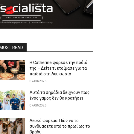
MOST READ
Η Catherine φόρεσε την ποδιά
της – Δείτε τι ετοίμασε για τα
παιδιά στη Λευκωσία
07/08/2026
Αυτά τα σημάδια δείχνουν πως
ένας γάμος δεν θα κρατήσει
07/08/2026
Λευκό φόρεμα: Πώς να το
συνδυάσετε από το πρωί ως το
βράδυ