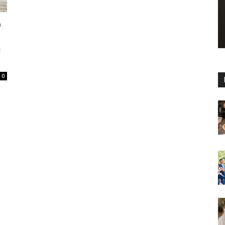
ύ
ε
0