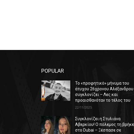
POPULAR
Το «προφητικό» μήνυμα του
άτυχου 26χρονου Αλέξανδρου
συγκλονίζει – Λες και
προαισθανόταν το τέλος του
22/11/2025
Συγκλονίζει η Στυλιάνα
Αβερκίου! Ο πόλεμος τη βρήκ
στο Dubai – Ξέσπασε σε