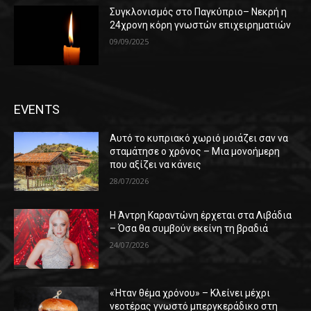
Συγκλονισμός στο Παγκύπριο– Νεκρή η
24χρονη κόρη γνωστών επιχειρηματιών
09/09/2025
EVENTS
Αυτό το κυπριακό χωριό μοιάζει σαν να
σταμάτησε ο χρόνος – Μια μονοήμερη
που αξίζει να κάνεις
28/07/2026
Η Άντρη Καραντώνη έρχεται στα Λιβάδια
– Όσα θα συμβούν εκείνη τη βραδιά
24/07/2026
«Ήταν θέμα χρόνου» – Κλείνει μέχρι
νεοτέρας γνωστό μπεργκεράδικο στη