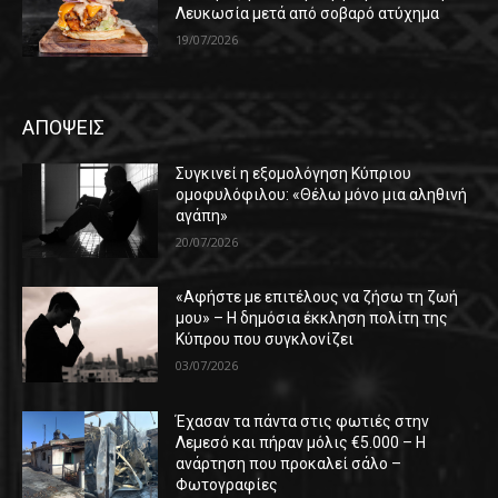
Λευκωσία μετά από σοβαρό ατύχημα
19/07/2026
ΑΠΟΨΕΙΣ
Συγκινεί η εξομολόγηση Κύπριου
ομοφυλόφιλου: «Θέλω μόνο μια αληθινή
αγάπη»
20/07/2026
«Αφήστε με επιτέλους να ζήσω τη ζωή
μου» – Η δημόσια έκκληση πολίτη της
Κύπρου που συγκλονίζει
03/07/2026
Έχασαν τα πάντα στις φωτιές στην
Λεμεσό και πήραν μόλις €5.000 – Η
ανάρτηση που προκαλεί σάλο –
Φωτογραφίες