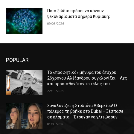
Ποια ζώδια πρέπει να κάνουν
ξεκαθαρίσματα σήμερα Κυριακή;
09/08/2026
POPULAR
Το «προφητικό» μήνυμα του άτυχου
26χρονου Αλέξανδρου συγκλονίζει – Λες
και προαισθανόταν το τέλος του
22/11/2025
Συγκλονίζει η Στυλιάνα Αβερκίου! Ο
πόλεμος τη βρήκε στο Dubai – Ξέσπασε
σε κλάματα – Έτρεχαν να γλιτώσουν
01/03/2026