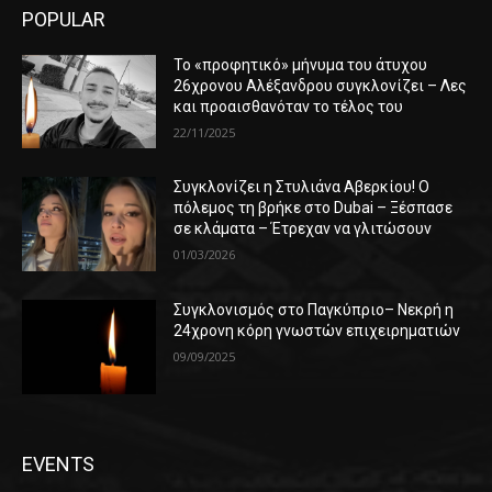
POPULAR
Το «προφητικό» μήνυμα του άτυχου
26χρονου Αλέξανδρου συγκλονίζει – Λες
και προαισθανόταν το τέλος του
22/11/2025
Συγκλονίζει η Στυλιάνα Αβερκίου! Ο
πόλεμος τη βρήκε στο Dubai – Ξέσπασε
σε κλάματα – Έτρεχαν να γλιτώσουν
01/03/2026
Συγκλονισμός στο Παγκύπριο– Νεκρή η
24χρονη κόρη γνωστών επιχειρηματιών
09/09/2025
EVENTS