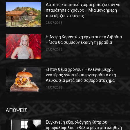
Αυτό το κυπριακό χωριό μοιάζει σαν να
σταμάτησε ο χρόνος – Μια μονοήμερη
που αξίζει να κάνεις
28/07/2026
Η Άντρη Καραντώνη έρχεται στα Λιβάδια
– Όσα θα συμβούν εκείνη τη βραδιά
24/07/2026
«Ήταν θέμα χρόνου» – Κλείνει μέχρι
νεοτέρας γνωστό μπεργκεράδικο στη
Λευκωσία μετά από σοβαρό ατύχημα
19/07/2026
ΑΠΟΨΕΙΣ
Συγκινεί η εξομολόγηση Κύπριου
ομοφυλόφιλου: «Θέλω μόνο μια αληθινή