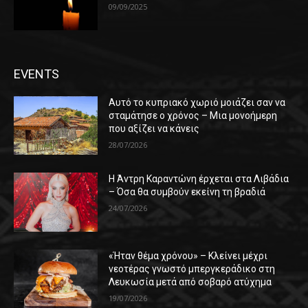
09/09/2025
EVENTS
Αυτό το κυπριακό χωριό μοιάζει σαν να
σταμάτησε ο χρόνος – Μια μονοήμερη
που αξίζει να κάνεις
28/07/2026
Η Άντρη Καραντώνη έρχεται στα Λιβάδια
– Όσα θα συμβούν εκείνη τη βραδιά
24/07/2026
«Ήταν θέμα χρόνου» – Κλείνει μέχρι
νεοτέρας γνωστό μπεργκεράδικο στη
Λευκωσία μετά από σοβαρό ατύχημα
19/07/2026