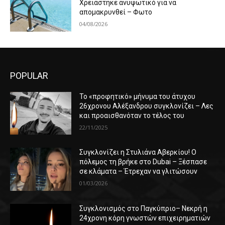
Χρειάστηκε ανυψωτικό για να
απομακρυνθεί – Φωτο
04/08/2026
POPULAR
Το «προφητικό» μήνυμα του άτυχου
26χρονου Αλέξανδρου συγκλονίζει – Λες
και προαισθανόταν το τέλος του
22/11/2025
Συγκλονίζει η Στυλιάνα Αβερκίου! Ο
πόλεμος τη βρήκε στο Dubai – Ξέσπασε
σε κλάματα – Έτρεχαν να γλιτώσουν
01/03/2026
Συγκλονισμός στο Παγκύπριο– Νεκρή η
24χρονη κόρη γνωστών επιχειρηματιών