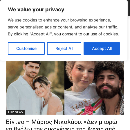
We value your privacy
We use cookies to enhance your browsing experience,
Tags
αιμοδοσία Κύπρος Σεπτέμβριος
serve personalised ads or content, and analyse our traffic.
Tag:
αιμοδοσία Κύπρος
By clicking "Accept All", you consent to our use of cookies.
Σεπτέμβριος
Customise
Reject All
Accept All
TOP NEWS
Βίντεο – Μάριος Νικολάου: «Δεν μπορώ
να βγάλω την οικογένεια της Άννας από