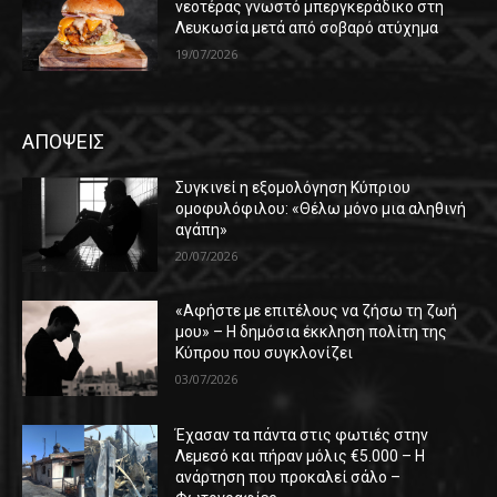
νεοτέρας γνωστό μπεργκεράδικο στη
Λευκωσία μετά από σοβαρό ατύχημα
19/07/2026
ΑΠΟΨΕΙΣ
Συγκινεί η εξομολόγηση Κύπριου
ομοφυλόφιλου: «Θέλω μόνο μια αληθινή
αγάπη»
20/07/2026
«Αφήστε με επιτέλους να ζήσω τη ζωή
μου» – Η δημόσια έκκληση πολίτη της
Κύπρου που συγκλονίζει
03/07/2026
Έχασαν τα πάντα στις φωτιές στην
Λεμεσό και πήραν μόλις €5.000 – Η
ανάρτηση που προκαλεί σάλο –