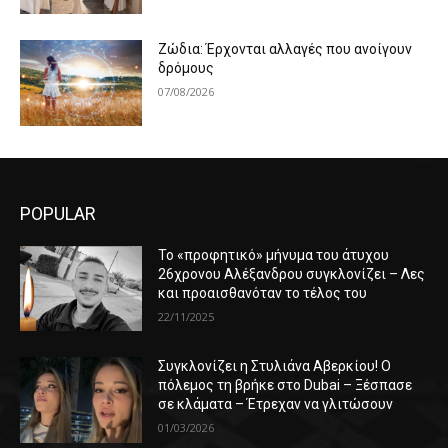
Ζώδια: Έρχονται αλλαγές που ανοίγουν
δρόμους
07/08/2026
POPULAR
Το «προφητικό» μήνυμα του άτυχου
26χρονου Αλέξανδρου συγκλονίζει – Λες
και προαισθανόταν το τέλος του
22/11/2025
Συγκλονίζει η Στυλιάνα Αβερκίου! Ο
πόλεμος τη βρήκε στο Dubai – Ξέσπασε
σε κλάματα – Έτρεχαν να γλιτώσουν
01/03/2026