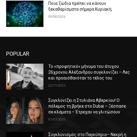
Ποια ζώδια πρέπει να κάνουν
ξεκαθαρίσματα σήμερα Κυριακή;
09/08/2026
POPULAR
Το «προφητικό» μήνυμα του άτυχου
26χρονου Αλέξανδρου συγκλονίζει – Λες
και προαισθανόταν το τέλος του
22/11/2025
Συγκλονίζει η Στυλιάνα Αβερκίου! Ο
πόλεμος τη βρήκε στο Dubai – Ξέσπασε
σε κλάματα – Έτρεχαν να γλιτώσουν
01/03/2026
Συγκλονισμός στο Παγκύπριο– Νεκρή η