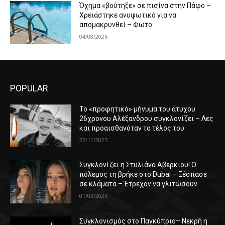
Όχημα «βούτηξε» σε πισίνα στην Πάφο –
Χρειάστηκε ανυψωτικό για να
απομακρυνθεί – Φωτο
04/08/2026
POPULAR
Το «προφητικό» μήνυμα του άτυχου
26χρονου Αλέξανδρου συγκλονίζει – Λες
και προαισθανόταν το τέλος του
22/11/2025
Συγκλονίζει η Στυλιάνα Αβερκίου! Ο
πόλεμος τη βρήκε στο Dubai – Ξέσπασε
σε κλάματα – Έτρεχαν να γλιτώσουν
01/03/2026
Συγκλονισμός στο Παγκύπριο– Νεκρή η