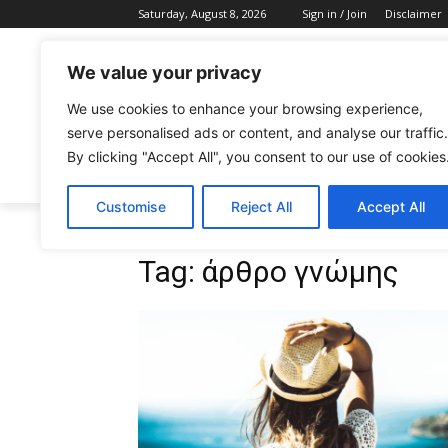
Saturday, August 8, 2026
Sign in / Join
Disclaimer
We value your privacy
We use cookies to enhance your browsing experience,
serve personalised ads or content, and analyse our traffic.
By clicking "Accept All", you consent to our use of cookies
CELEBRITIES
FASHION & BEAUTY
Customise
Reject All
Accept All
Tags
άρθρο γνώμης
Tag:
άρθρο γνώμης