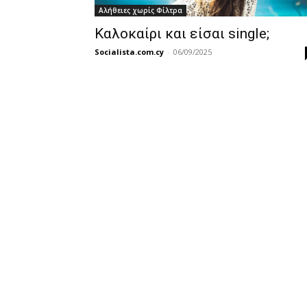
Αλήθειες χωρίς Φίλτρα
Καλοκαίρι και είσαι single;
Socialista.com.cy
-
06/09/2025