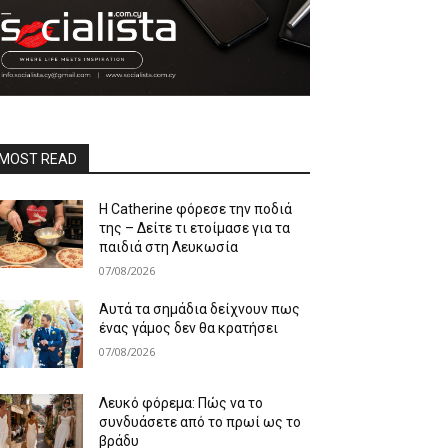
MOST READ
Η Catherine φόρεσε την ποδιά
της – Δείτε τι ετοίμασε για τα
παιδιά στη Λευκωσία
07/08/2026
Αυτά τα σημάδια δείχνουν πως
ένας γάμος δεν θα κρατήσει
07/08/2026
Λευκό φόρεμα: Πώς να το
συνδυάσετε από το πρωί ως το
βράδυ