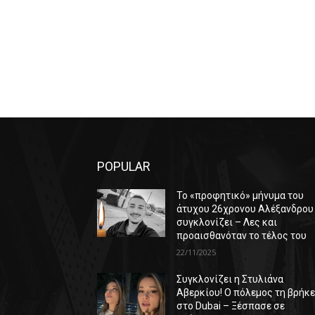
POPULAR
Το «προφητικό» μήνυμα του
άτυχου 26χρονου Αλέξανδρου
συγκλονίζει – Λες και
προαισθανόταν το τέλος του
22/11/2025
Συγκλονίζει η Στυλιάνα
Αβερκίου! Ο πόλεμος τη βρήκ
στο Dubai – Ξέσπασε σε