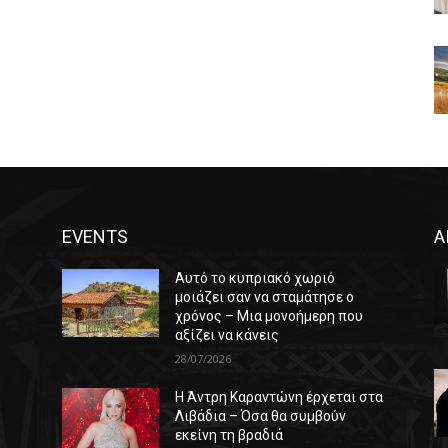
EVENTS
Α
Αυτό το κυπριακό χωριό
μοιάζει σαν να σταμάτησε ο
χρόνος – Μια μονοήμερη που
αξίζει να κάνεις
28/07/2026
Η Άντρη Καραντώνη έρχεται στα
ε
Λιβάδια – Όσα θα συμβούν
εκείνη τη βραδιά