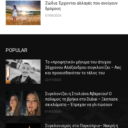
Ζώδια: Έρχονται αλλαγές που ανοίγουν
δρόμους
07/08/2026
POPULAR
Το «προφητικό» μήνυμα του άτυχου
26χρονου Αλέξανδρου συγκλονίζει – Λες
και προαισθανόταν το τέλος του
22/11/2025
Συγκλονίζει η Στυλιάνα Αβερκίου! Ο
πόλεμος τη βρήκε στο Dubai – Ξέσπασε
σε κλάματα – Έτρεχαν να γλιτώσουν
01/03/2026
Συγκλονισμός στο Παγκύπριο– Νεκρή η