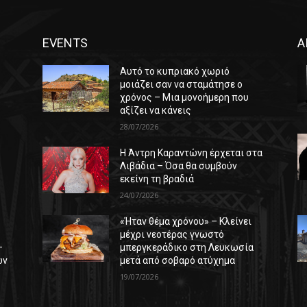
EVENTS
Α
Αυτό το κυπριακό χωριό
μοιάζει σαν να σταμάτησε ο
χρόνος – Μια μονοήμερη που
αξίζει να κάνεις
28/07/2026
Η Άντρη Καραντώνη έρχεται στα
ε
Λιβάδια – Όσα θα συμβούν
εκείνη τη βραδιά
24/07/2026
«Ήταν θέμα χρόνου» – Κλείνει
μέχρι νεοτέρας γνωστό
–
μπεργκεράδικο στη Λευκωσία
ών
μετά από σοβαρό ατύχημα
19/07/2026