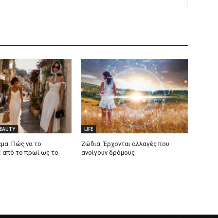
BEAUTY
LIFE
μα: Πώς να το
Ζώδια: Έρχονται αλλαγές που
 από το πρωί ως το
ανοίγουν δρόμους