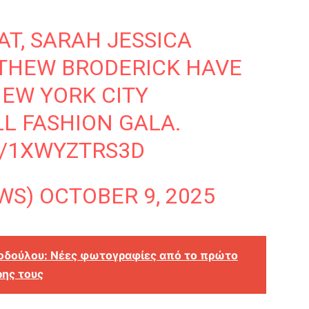
AT, SARAH JESSICA
THEW BRODERICK HAVE
NEW YORK CITY
LL FASHION GALA.
M/1XWYZTRS3D
EWS)
OCTOBER 9, 2025
τοδούλου: Νέες φωτογραφίες από το πρώτο
ρης τους