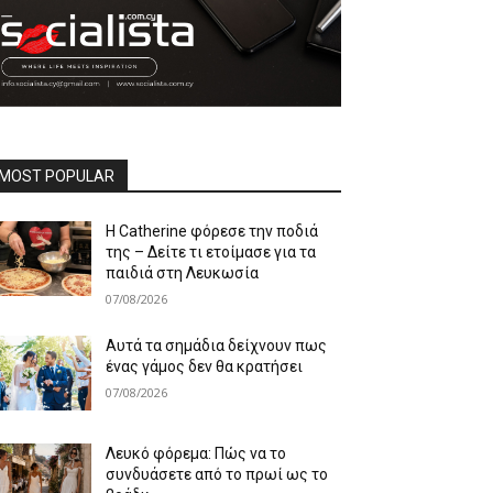
MOST POPULAR
Η Catherine φόρεσε την ποδιά
της – Δείτε τι ετοίμασε για τα
παιδιά στη Λευκωσία
07/08/2026
Αυτά τα σημάδια δείχνουν πως
ένας γάμος δεν θα κρατήσει
07/08/2026
Λευκό φόρεμα: Πώς να το
συνδυάσετε από το πρωί ως το