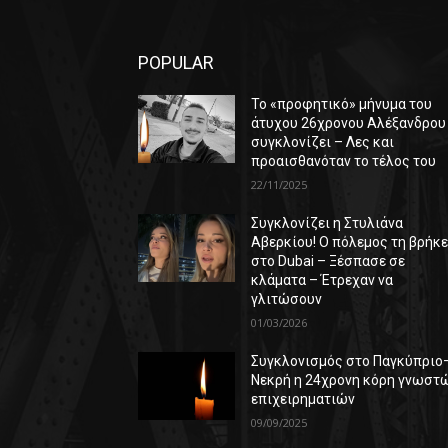
POPULAR
Το «προφητικό» μήνυμα του
άτυχου 26χρονου Αλέξανδρου
συγκλονίζει – Λες και
προαισθανόταν το τέλος του
22/11/2025
Συγκλονίζει η Στυλιάνα
Αβερκίου! Ο πόλεμος τη βρήκ
στο Dubai – Ξέσπασε σε
κλάματα – Έτρεχαν να
γλιτώσουν
01/03/2026
Συγκλονισμός στο Παγκύπριο
Νεκρή η 24χρονη κόρη γνωστ
επιχειρηματιών
09/09/2025