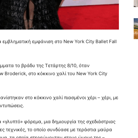
 εμβληματική εμφάνιση στο New York City Ballet Fall
έμματα το βράδυ της Τετάρτης 8/10, όταν
w Broderick, στο κόκκινο χαλί του New York City
νίστηκαν στο κόκκινο χαλί πιασμένοι χέρι – χέρι, με
εντυπώσεις.
α «γλυπτό» φόρεμα, μια δημιουργία της σχεδιάστριας
τες τεχνικές, το οποίο συνδύασε με τεράστια μαύρα
μα, τα οποία στερεώνονταν στους ώμους της –