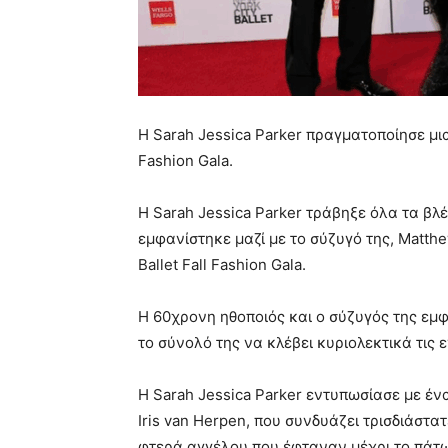
H Sarah Jessica Parker πραγματοποίησε μια
Fashion Gala.
Η Sarah Jessica Parker τράβηξε όλα τα βλ
εμφανίστηκε μαζί με το σύζυγό της, Matthe
Ballet Fall Fashion Gala.
Η 60χρονη ηθοποιός και ο σύζυγός της εμφα
το σύνολό της να κλέβει κυριολεκτικά τις 
Η Sarah Jessica Parker εντυπωσίασε με έν
Iris van Herpen, που συνδυάζει τρισδιάστα
φτερά αγγέλου που έφταναν μέχρι το πάτω