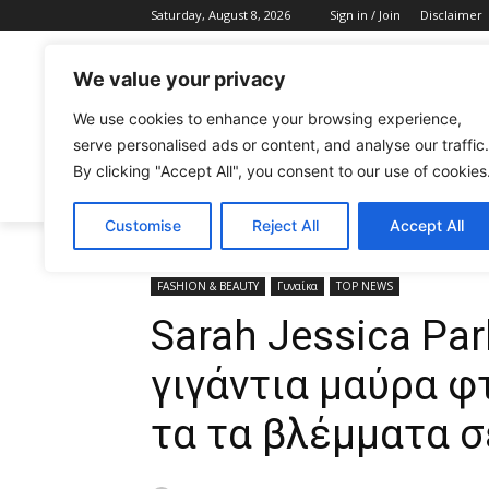
Saturday, August 8, 2026
Sign in / Join
Disclaimer
We value your privacy
We use cookies to enhance your browsing experience,
serve personalised ads or content, and analyse our traffic.
By clicking "Accept All", you consent to our use of cookies
CELEBRITIES
FASHION & BEAUTY
Customise
Reject All
Accept All
Home
FASHION & BEAUTY
Sarah Jessica Parker: Η
FASHION & BEAUTY
Γυναίκα
TOP NEWS
Sarah Jessica Par
γιγάντια μαύρα φ
τα τα βλέμματα σ