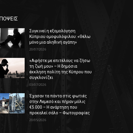
ΠΟΨΕΙΣ
Συγκινεί η εξομολόγηση
Κύπριου ομοφυλόφιλου: «Θέλω
μόνο μια αληθινή αγάπη»
20/07/2026
«Αφήστε με επιτέλους να ζήσω
τη ζωή μου» – Η δημόσια
έκκληση πολίτη της Κύπρου που
συγκλονίζει
03/07/2026
Έχασαν τα πάντα στις φωτιές
στην Λεμεσό και πήραν μόλις
€5.000 – Η ανάρτηση που
προκαλεί σάλο – Φωτογραφίες
20/05/2026