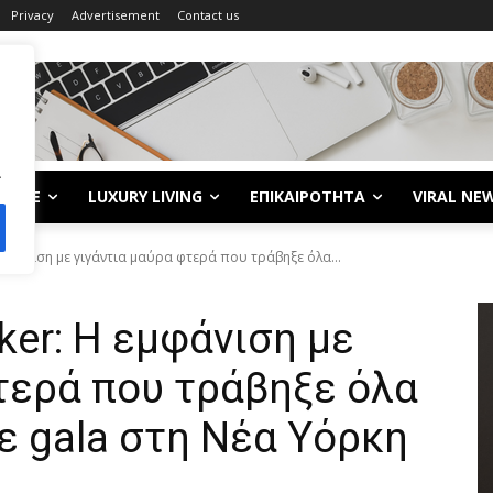
Privacy
Advertisement
Contact us
.
LIFE
LUXURY LIVING
ΕΠΙΚΑΙΡΟΤΗΤΑ
VIRAL NE
 εμφάνιση με γιγάντια μαύρα φτερά που τράβηξε όλα...
ker: Η εμφάνιση με
τερά που τράβηξε όλα
ε gala στη Νέα Υόρκη