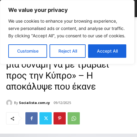
We value your privacy
We use cookies to enhance your browsing experience,
Home
CELEBRITIES
Mιχάλαρος: «Πάντα υπήρχε μία δύναμη να με
serve personalised ads or content, and analyse our traffic.
τραβάει προς την Κύπρο» -...
By clicking "Accept All", you consent to our use of cookies.
CELEBRITIES
Gossip
TOP NEWS
Mιχάλαρος: «Πάντα υπήρχε
Customise
Reject All
Accept All
μία δύναμη να με τραβάει
προς την Κύπρο» – Η
αποκάλυψε που έκανε
By
Socialista.com.cy
09/12/2025