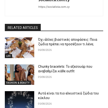
https://socialista.com.cy
RELATED ARTICLES
Όχι άλλες βιαστικές αποφάσεις: Ποια
ζώδια πρέπει να προσέξουν τι λένε;
06/08/2026
LIFE
Chunky bracelets: Το αξεσουάρ που
αναβαθμίζει κάθε outfit
05/08/2026
FASHION & BEAUTY
Αυτά είναι τα πιο ελκυστικά ζώδια του
κύκλου
05/08/2026