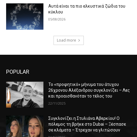
Αυτά είναι τα πιο ελκυστικά ζώδια του
κύκλου
05/08/2026
Load more
POPULAR
Το «προφητικό» μήνυμα του άτυχου
26χρονου Αλέξανδρου συγκλονίζει – Λες
και προαισθανόταν το τέλος του
22/11/2025
Συγκλονίζει η Στυλιάνα Αβερκίου! Ο
πόλεμος τη βρήκε στο Dubai – Ξέσπασε
σε κλάματα – Έτρεχαν να γλιτώσουν