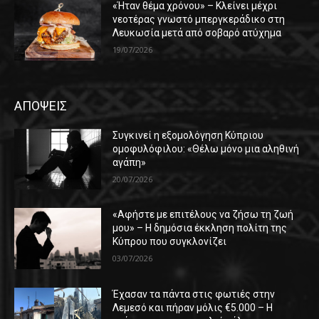
«Ήταν θέμα χρόνου» – Κλείνει μέχρι
νεοτέρας γνωστό μπεργκεράδικο στη
Λευκωσία μετά από σοβαρό ατύχημα
19/07/2026
ΑΠΟΨΕΙΣ
Συγκινεί η εξομολόγηση Κύπριου
ομοφυλόφιλου: «Θέλω μόνο μια αληθινή
αγάπη»
20/07/2026
«Αφήστε με επιτέλους να ζήσω τη ζωή
μου» – Η δημόσια έκκληση πολίτη της
Κύπρου που συγκλονίζει
03/07/2026
Έχασαν τα πάντα στις φωτιές στην
Λεμεσό και πήραν μόλις €5.000 – Η