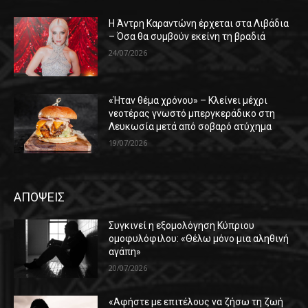
Η Άντρη Καραντώνη έρχεται στα Λιβάδια
– Όσα θα συμβούν εκείνη τη βραδιά
24/07/2026
«Ήταν θέμα χρόνου» – Κλείνει μέχρι
νεοτέρας γνωστό μπεργκεράδικο στη
Λευκωσία μετά από σοβαρό ατύχημα
19/07/2026
ΑΠΟΨΕΙΣ
Συγκινεί η εξομολόγηση Κύπριου
ομοφυλόφιλου: «Θέλω μόνο μια αληθινή
αγάπη»
20/07/2026
«Αφήστε με επιτέλους να ζήσω τη ζωή