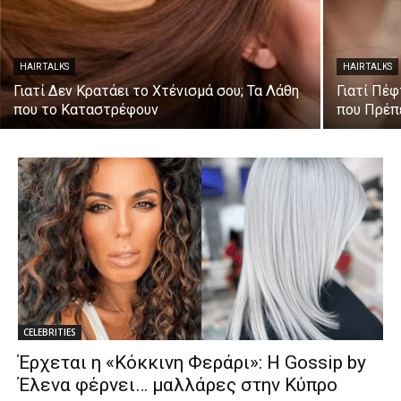
HAIR TALKS
HAIR TALKS
Γιατί Δεν Κρατάει το Χτένισμά σου; Τα Λάθη
Γιατί Πέφ
που το Καταστρέφουν
που Πρέπε
CELEBRITIES
Έρχεται η «Κόκκινη Φεράρι»: Η Gossip by
Έλενα φέρνει… μαλλάρες στην Κύπρο