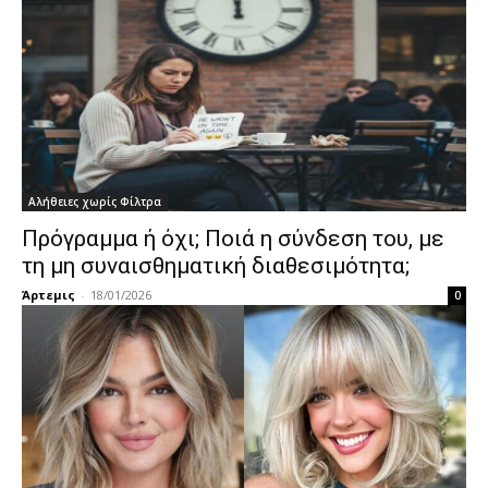
Αλήθειες χωρίς Φίλτρα
Πρόγραμμα ή όχι; Ποιά η σύνδεση του, με
τη μη συναισθηματική διαθεσιμότητα;
Άρτεμις
-
18/01/2026
0