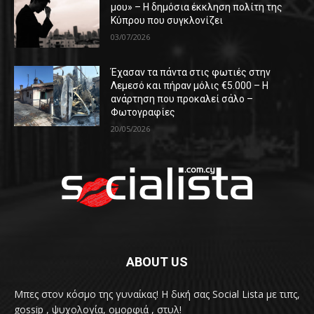
μου» – Η δημόσια έκκληση πολίτη της
Κύπρου που συγκλονίζει
03/07/2026
Έχασαν τα πάντα στις φωτιές στην
Λεμεσό και πήραν μόλις €5.000 – Η
ανάρτηση που προκαλεί σάλο –
Φωτογραφίες
20/05/2026
ABOUT US
Μπες στον κόσμο της γυναίκας! H δική σας Social Lista με τιπς,
gossip , ψυχολογία, ομορφιά , στυλ!