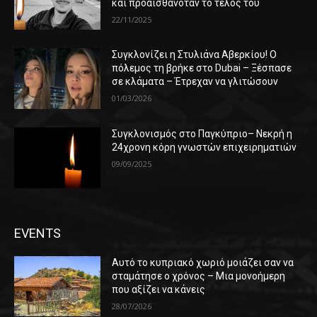
και προαισθανόταν το τέλος του
22/11/2025
Συγκλονίζει η Στυλιάνα Αβερκίου! Ο
πόλεμος τη βρήκε στο Dubai – Ξέσπασε
σε κλάματα – Έτρεχαν να γλιτώσουν
01/03/2026
Συγκλονισμός στο Παγκύπριο– Νεκρή η
24χρονη κόρη γνωστών επιχειρηματιών
09/09/2025
EVENTS
Αυτό το κυπριακό χωριό μοιάζει σαν να
σταμάτησε ο χρόνος – Μια μονοήμερη
που αξίζει να κάνεις
28/07/2026