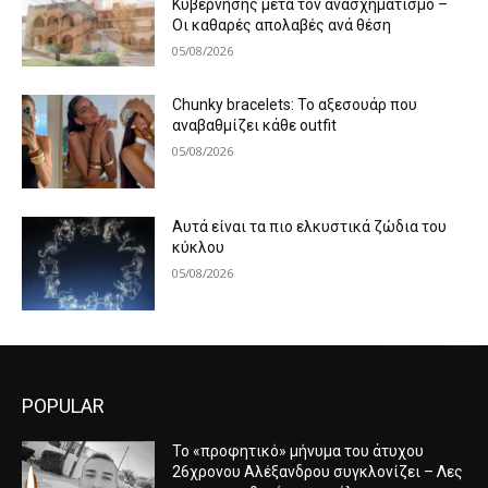
Κυβέρνησης μετά τον ανασχηματισμό –
Οι καθαρές απολαβές ανά θέση
05/08/2026
Chunky bracelets: Το αξεσουάρ που
αναβαθμίζει κάθε outfit
05/08/2026
Αυτά είναι τα πιο ελκυστικά ζώδια του
κύκλου
05/08/2026
POPULAR
Το «προφητικό» μήνυμα του άτυχου
26χρονου Αλέξανδρου συγκλονίζει – Λες