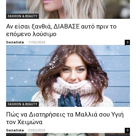
FASHION & BEAUTY
Αν είσαι ξανθιά, ΔΙΑΒΑΣΕ αυτό πριν το
επόμενο λούσιμο
Socialista
-
11/02/2026
0
FASHION & BEAUTY
Πώς να Διατηρήσεις τα Μαλλιά σου Υγιή
τον Χειμώνα
Socialista
-
05/02/2026
0