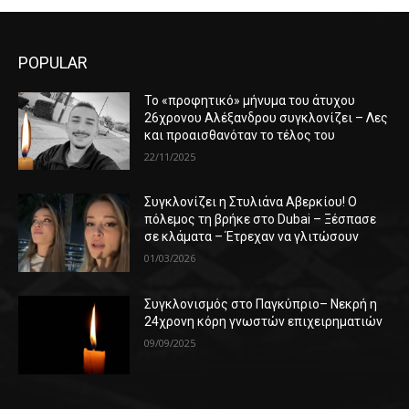
POPULAR
Το «προφητικό» μήνυμα του άτυχου
26χρονου Αλέξανδρου συγκλονίζει – Λες
και προαισθανόταν το τέλος του
22/11/2025
Συγκλονίζει η Στυλιάνα Αβερκίου! Ο
πόλεμος τη βρήκε στο Dubai – Ξέσπασε
σε κλάματα – Έτρεχαν να γλιτώσουν
01/03/2026
Συγκλονισμός στο Παγκύπριο– Νεκρή η
24χρονη κόρη γνωστών επιχειρηματιών
09/09/2025