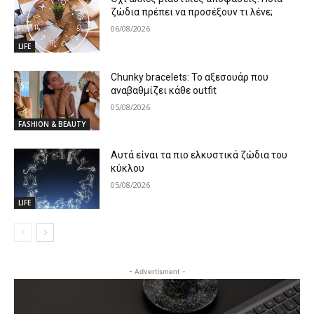
ζώδια πρέπει να προσέξουν τι λένε;
06/08/2026
LIFE
Chunky bracelets: Το αξεσουάρ που
αναβαθμίζει κάθε outfit
05/08/2026
FASHION & BEAUTY
Αυτά είναι τα πιο ελκυστικά ζώδια του
κύκλου
05/08/2026
LIFE
- Advertisment -