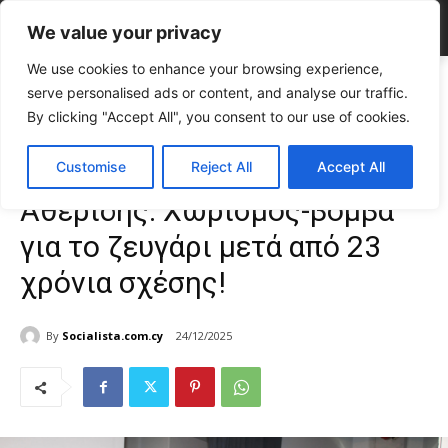
We value your privacy
We use cookies to enhance your browsing experience,
Home
CELEBRITIES
Σμαράγδα Καρύδη & Θοδωρής Αθερίδης:
serve personalised ads or content, and analyse our traffic.
Χωρισμός-βόμβα για το ζευγάρι μετά από 23...
By clicking "Accept All", you consent to our use of cookies.
CELEBRITIES
Gossip
TOP NEWS
Σμαράγδα Καρύδη & Θοδωρής
Customise
Reject All
Accept All
Αθερίδης: Χωρισμός-βόμβα
για το ζευγάρι μετά από 23
χρόνια σχέσης!
By
Socialista.com.cy
24/12/2025