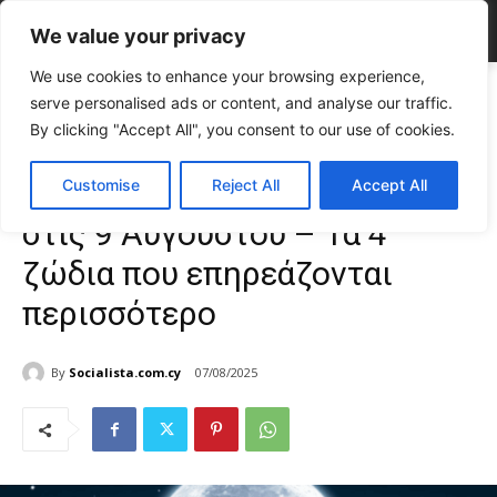
We value your privacy
We use cookies to enhance your browsing experience,
Home
LIFE
Ζώδια
Πανσέληνος στον Υδροχόο στις 9 Αυγούστου –
serve personalised ads or content, and analyse our traffic.
Τα 4 ζώδια που επηρεάζονται...
By clicking "Accept All", you consent to our use of cookies.
Ζώδια
Πανσέληνος στον Υδροχόο
Customise
Reject All
Accept All
στις 9 Αυγούστου – Τα 4
ζώδια που επηρεάζονται
περισσότερο
By
Socialista.com.cy
07/08/2025