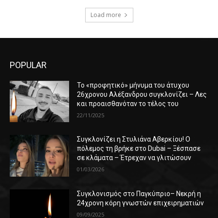
Load more
POPULAR
Το «προφητικό» μήνυμα του άτυχου
26χρονου Αλέξανδρου συγκλονίζει – Λες
και προαισθανόταν το τέλος του
22/11/2025
Συγκλονίζει η Στυλιάνα Αβερκίου! Ο
πόλεμος τη βρήκε στο Dubai – Ξέσπασε
σε κλάματα – Έτρεχαν να γλιτώσουν
01/03/2026
Συγκλονισμός στο Παγκύπριο– Νεκρή η
24χρονη κόρη γνωστών επιχειρηματιών
09/09/2025