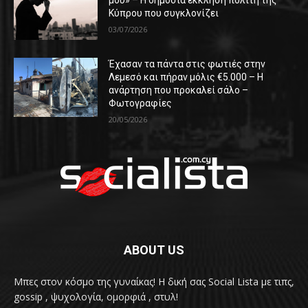
μου» – Η δημόσια έκκληση πολίτη της
Κύπρου που συγκλονίζει
03/07/2026
Έχασαν τα πάντα στις φωτιές στην
Λεμεσό και πήραν μόλις €5.000 – Η
ανάρτηση που προκαλεί σάλο –
Φωτογραφίες
20/05/2026
ABOUT US
Μπες στον κόσμο της γυναίκας! H δική σας Social Lista με τιπς,
gossip , ψυχολογία, ομορφιά , στυλ!