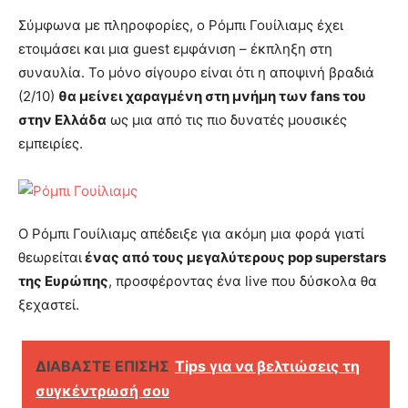
Σύμφωνα με πληροφορίες, ο Ρόμπι Γουίλιαμς έχει
ετοιμάσει και μια guest εμφάνιση – έκπληξη στη
συναυλία. Το μόνο σίγουρο είναι ότι η αποψινή βραδιά
(2/10)
θα μείνει χαραγμένη στη μνήμη των fans του
στην Ελλάδα
ως μια από τις πιο δυνατές μουσικές
εμπειρίες.
Ο Ρόμπι Γουίλιαμς απέδειξε για ακόμη μια φορά γιατί
θεωρείται
ένας από τους μεγαλύτερους pop superstars
της Ευρώπης
, προσφέροντας ένα live που δύσκολα θα
ξεχαστεί.
ΔΙΑΒΑΣΤΕ ΕΠΙΣΗΣ
Tips για να βελτιώσεις τη
συγκέντρωσή σου