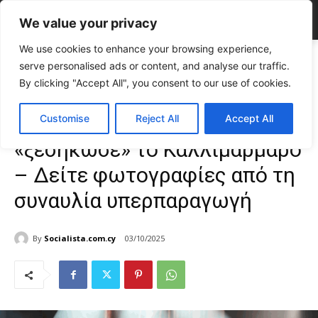
We value your privacy
We use cookies to enhance your browsing experience,
Home
CELEBRITIES
Ο Ρόμπι Γουίλιαμς «ξεσήκωσε» το
serve personalised ads or content, and analyse our traffic.
Καλλιμάρμαρο – Δείτε φωτογραφίες από τη συναυλία...
By clicking "Accept All", you consent to our use of cookies.
CELEBRITIES
Gossip
TOP NEWS
Ο Ρόμπι Γουίλιαμς
Customise
Reject All
Accept All
«ξεσήκωσε» το Καλλιμάρμαρο
– Δείτε φωτογραφίες από τη
συναυλία υπερπαραγωγή
By
Socialista.com.cy
03/10/2025